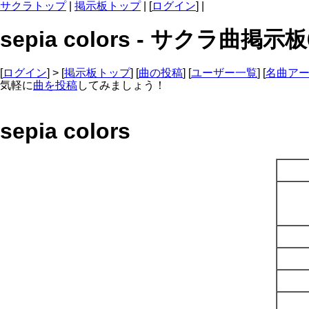
サクラトップ
|
掲示板トップ
| [
ログイン
] |
sepia colors - サクラ曲掲示板
[
ログイン
] > [
掲示板トップ
] [
曲の投稿
] [
ユーザー一覧
] [
名曲ア
気軽に
曲を投稿
してみましょう！
sepia colors