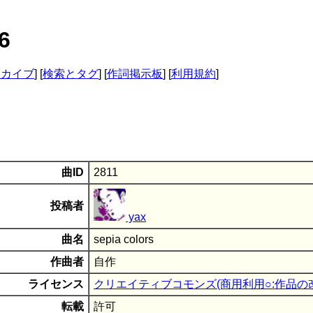
6
ーカイブ
] [
検索とタグ
] [
作詞掲示板
] [
利用規約
]
曲ID
2811
投稿者
yax
曲名
sepia colors
作曲者
自作
ライセンス
クリエイティブコモンズ(商用利用○:作品の改
転載
許可