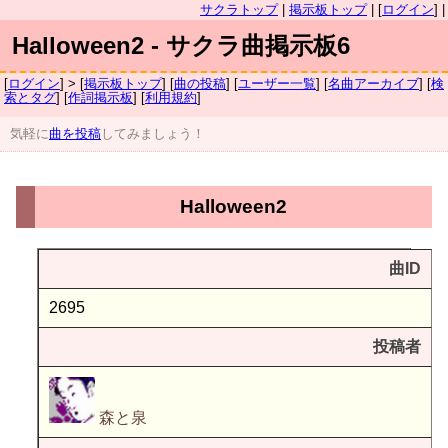
サクラトップ
|
掲示板トップ
| [
ログイン
] |
Halloween2 - サクラ曲掲示板6
[
ログイン
] > [
掲示板トップ
] [
曲の投稿
] [
ユーザー一覧
] [
名曲アーカイブ
] [
検
索とタグ
] [
作詞掲示板
] [
利用規約
]
気軽に
曲を投稿
してみましょう！
Halloween2
曲ID
2695
投稿者
森と泉