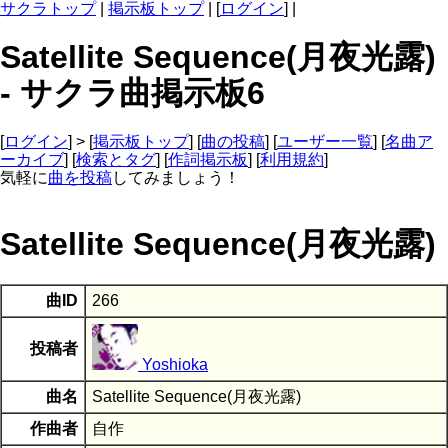
サクラトップ
|
掲示板トップ
| [
ログイン
] |
Satellite Sequence(月夜光露)
- サクラ曲掲示板6
[
ログイン
] > [
掲示板トップ
] [
曲の投稿
] [
ユーザー一覧
] [
名曲ア
ーカイブ
] [
検索とタグ
] [
作詞掲示板
] [
利用規約
]
気軽に
曲を投稿
してみましょう！
Satellite Sequence(月夜光露)
曲ID
266
投稿者
Yoshioka
曲名
Satellite Sequence(月夜光露)
作曲者
自作