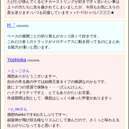
たびたび挟んでくるピチカーストリングが好きですｖ言いたい事は
上々の方たちに先を越されてしまいましたが、今回もお気に入りの
星を送ります
♪
いつも応援していますｖｖﾃｰｲ
!
!
(>
ｗ
<)ノ三三三★
H゛
(2010/10/05)
ベースの展開ごとの切り替えがカッコ良くて好きです。
これだけ多くのトラックがメロディアスに動き回ってるのにまとめ
る能力が凄いと思います。
Yoshioka
(2010/10/08)
＞と～ごさん
感想ありがとうございますー。
自分の作る曲の中では結構王道タイプの曲調なのかもです。
故に２つの音源で保険を・・・げふんげふん。
ハイクオリティですと、とてもありがたいお言葉。
作成期間は別として、構想はじっくり練った甲斐がありますッ
＞y_nisさん
感想thanksです&お久しぶりですー。
副旋律が飛び回る様なリズムにして遊んだので、さくっと味わえる
仕上がりになってると思います。