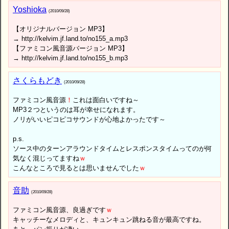
Yoshioka
(2010/09/28)
【オリジナルバージョン MP3】
→ http://kelvim.jf.land.to/no155_a.mp3
【ファミコン風音源バージョン MP3】
→ http://kelvim.jf.land.to/no155_b.mp3
さくらもどき
(2010/09/28)
ファミコン風音源
！
これは面白いですね～
MP3２つというのは耳が幸せになれます。
ノリがいいピコピコサウンドが心地よかったです～
p.s.
ソース中のターンアラウンドタイムとレスポンスタイムってのが何
気なく混じってますね
ｗ
こんなところで見るとは思いませんでした
ｗ
音助
(2010/09/28)
ファミコン風音源、良過ぎです
ｗ
キャッチーなメロディと、キュンキュン跳ねる音が最高ですね。