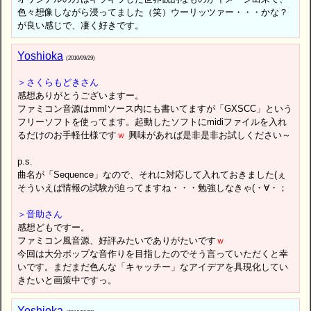
色々想像しながら浸ってました（笑）ウーリッツァー・・・かな？
が良い感じで、凄く好きです。
Yoshioka
(2010/09/29)
＞さくらもどきさん
感想ありがとうございますー。
ファミコン音源はmmlソース内にも書いてますが「GXSCC」という
フリーソフトを使ってます。起動したソフトにmidiファイルを入れ
るだけのお手軽仕様です
ｗ
興味があれば是非是非お試しください～
p.s.
曲名が「Sequence」なので、それに対応して入れておきました(ぇ
そういえば情報の試験が迫ってますね・・・勉強しなきゃ(・∀・；
＞音助さん
感想どもですー。
ファミコン風音源、好評みたいでありがたいです
ｗ
今回は大分ポップな音作りを目指したのでそう言っていただくと幸
いです。まだまだ色んな「キャッチー」なアイデアを具現化してい
きたいと画策中ですっ。
Yoshioka