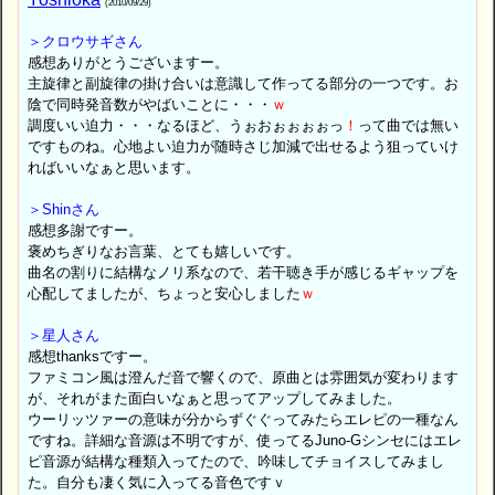
(2010/09/29)
＞クロウサギさん
感想ありがとうございますー。
主旋律と副旋律の掛け合いは意識して作ってる部分の一つです。お
陰で同時発音数がやばいことに・・・
ｗ
調度いい迫力・・・なるほど、うぉおぉぉぉぉっ
！
って曲では無い
ですものね。心地よい迫力が随時さじ加減で出せるよう狙っていけ
ればいいなぁと思います。
＞Shinさん
感想多謝ですー。
褒めちぎりなお言葉、とても嬉しいです。
曲名の割りに結構なノリ系なので、若干聴き手が感じるギャップを
心配してましたが、ちょっと安心しました
ｗ
＞星人さん
感想thanksですー。
ファミコン風は澄んだ音で響くので、原曲とは雰囲気が変わります
が、それがまた面白いなぁと思ってアップしてみました。
ウーリッツァーの意味が分からずぐぐってみたらエレピの一種なん
ですね。詳細な音源は不明ですが、使ってるJuno-Gシンセにはエレ
ピ音源が結構な種類入ってたので、吟味してチョイスしてみまし
た。自分も凄く気に入ってる音色ですｖ