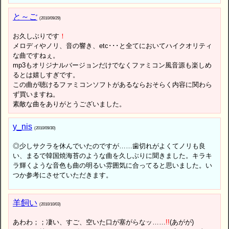
と～ご
(2010/09/29)
お久しぶりです
！
メロディやノリ、音の響き、etc･･･と全てにおいてハイクオリティ
な曲ですねぇ。
mp3もオリジナルバージョンだけでなくファミコン風音源も楽しめ
るとは嬉しすぎです。
この曲が聴けるファミコンソフトがあるならおそらく内容に関わら
ず買いますね。
素敵な曲をありがとうございました。
y_nis
(2010/09/30)
◎少しサクラを休んでいたのですが……歯切れがよくてノリも良
い、まるで韓国焼海苔のような曲を久しぶりに聞きました。キラキ
ラ輝くような音色も曲の明るい雰囲気に合ってると思いました。い
つか参考にさせていただきます。
羊飼い
(2010/10/03)
あわわ；；凄い、すご、空いた口が塞がらなッ……
!
!
(あがが)