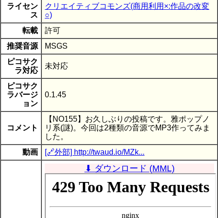
ライセン
クリエイティブコモンズ(商用利用×:作品の改変
ス
○)
転載
許可
推奨音源
MSGS
ピコサク
未対応
ラ対応
ピコサク
ラバージ
0.1.45
ョン
【NO155】お久しぶりの投稿です。雅ポップノ
コメント
リ系(謎)。今回は2種類の音源でMP3作ってみま
した。
動画
[🔗外部] http://twaud.io/MZk...
⬇ ダウンロード (MML)