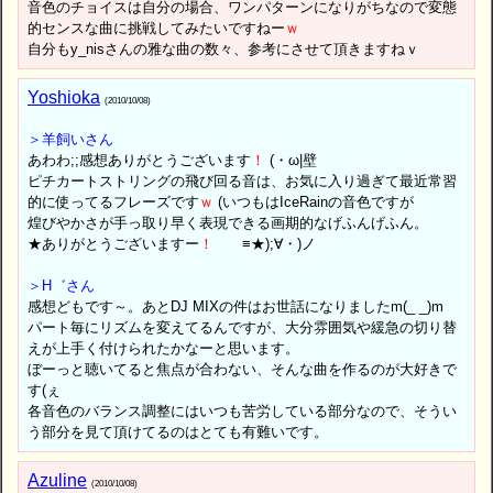
音色のチョイスは自分の場合、ワンパターンになりがちなので変態
的センスな曲に挑戦してみたいですねー
ｗ
自分もy_nisさんの雅な曲の数々、参考にさせて頂きますねｖ
Yoshioka
(2010/10/08)
＞羊飼いさん
あわわ;;感想ありがとうございます
！
(・ω|壁
ピチカートストリングの飛び回る音は、お気に入り過ぎて最近常習
的に使ってるフレーズです
ｗ
(いつもはIceRainの音色ですが
煌びやかさが手っ取り早く表現できる画期的なげふんげふん。
★ありがとうございますー
！
≡★);∀・)ノ
＞H゛さん
感想どもです～。あとDJ MIXの件はお世話になりましたm(_ _)m
パート毎にリズムを変えてるんですが、大分雰囲気や緩急の切り替
えが上手く付けられたかなーと思います。
ぼーっと聴いてると焦点が合わない、そんな曲を作るのが大好きで
す(ぇ
各音色のバランス調整にはいつも苦労している部分なので、そうい
う部分を見て頂けてるのはとても有難いです。
Azuline
(2010/10/08)