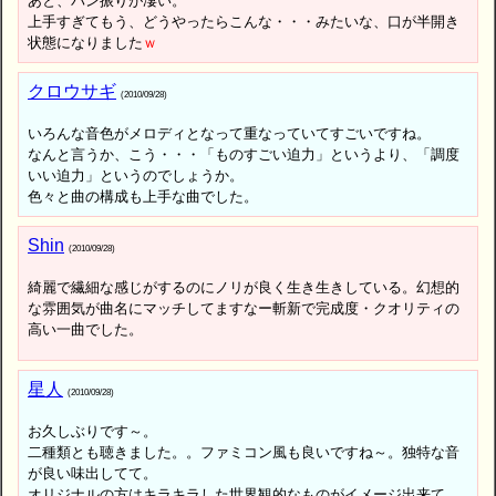
あと、パン振りが凄い。
上手すぎてもう、どうやったらこんな・・・みたいな、口が半開き
状態になりました
ｗ
クロウサギ
(2010/09/28)
いろんな音色がメロディとなって重なっていてすごいですね。
なんと言うか、こう・・・「ものすごい迫力」というより、「調度
いい迫力」というのでしょうか。
色々と曲の構成も上手な曲でした。
Shin
(2010/09/28)
綺麗で繊細な感じがするのにノリが良く生き生きしている。幻想的
な雰囲気が曲名にマッチしてますなー斬新で完成度・クオリティの
高い一曲でした。
星人
(2010/09/28)
お久しぶりです～。
二種類とも聴きました。。ファミコン風も良いですね～。独特な音
が良い味出してて。
オリジナルの方はキラキラした世界観的なものがイメージ出来て、