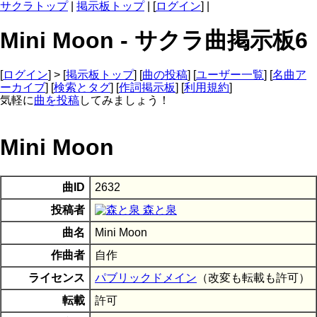
サクラトップ
|
掲示板トップ
| [
ログイン
] |
Mini Moon - サクラ曲掲示板6
[
ログイン
] > [
掲示板トップ
] [
曲の投稿
] [
ユーザー一覧
] [
名曲ア
ーカイブ
] [
検索とタグ
] [
作詞掲示板
] [
利用規約
]
気軽に
曲を投稿
してみましょう！
Mini Moon
曲ID
2632
投稿者
森と泉
曲名
Mini Moon
作曲者
自作
ライセンス
パブリックドメイン
（改変も転載も許可）
転載
許可