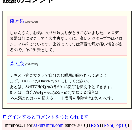
森と泉
(2024/05/24)
しゅんさん、お気に入り登録ありがとうございました。メロディ
楽器は何に変更しても大丈夫なように、高いオクターブではベロ
シティを抑えています。楽器によっては高音で耳が痛い場合があ
るので、その対策として。
森と泉
(2024/06/15)
テキスト音楽サクラで自分の歌唱用の曲を作ってみよう
！
まず、TR1～3のTrackKeyを0にしてください。
あとは、SWITCH(N)内の各AA1の数字を変えるとできます。
例えば、自分がo4g～o6f(n55～n77)で歌える場合は
55未満または77を超えるノート番号を削除すればいいです。
ログインするとコメントをつけられます。
mmlbbs6.1 for
sakuramml.com
(since 2010) [
RSS
] [
RSS(Top10)
]