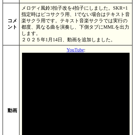
メロディ風鈴3拍子改を4拍子にしました。SKR=1
指定時はピコサクラ用、1でない場合はテキスト音
コメ
楽サクラ用です。テキスト音楽サクラでは実行の
ント
都度、異なる曲を演奏し、下側タブにMMLを出力
します。
２０２５年1月14日、動画を追加しました。
YouTube
:
動画