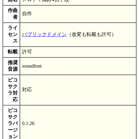
作曲
自作
者
ライ
セン
パブリックドメイン
（改変も転載も許可）
ス
転載
許可
推奨
soundfont
音源
ピコ
サク
対応
ラ対
応
ピコ
サク
ラバ
0.1.26
ージ
ョン