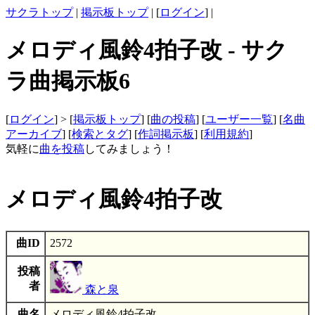
サクラトップ
|
掲示板トップ
| [
ログイン
] |
メロディ風鈴4拍子改 - サク
ラ曲掲示板6
[
ログイン
] > [
掲示板トップ
] [
曲の投稿
] [
ユーザー一覧
] [
名曲
アーカイブ
] [
検索とタグ
] [
作詞掲示板
] [
利用規約
]
気軽に
曲を投稿
してみましょう！
メロディ風鈴4拍子改
曲ID
2572
投稿
者
森と泉
曲名
メロディ風鈴4拍子改