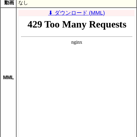
動画
なし
⬇ ダウンロード (MML)
MML