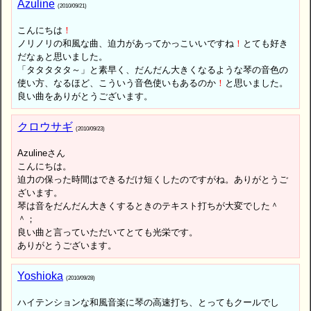
Azuline
(2010/09/21)
こんにちは
！
ノリノリの和風な曲、迫力があってかっこいいですね
！
とても好き
だなぁと思いました。
「タタタタタ～」と素早く、だんだん大きくなるような琴の音色の
使い方、なるほど、こういう音色使いもあるのか
！
と思いました。
良い曲をありがとうございます。
クロウサギ
(2010/09/23)
Azulineさん
こんにちは。
迫力の保った時間はできるだけ短くしたのですがね。ありがとうご
ざいます。
琴は音をだんだん大きくするときのテキスト打ちが大変でした＾
＾；
良い曲と言っていただいてとても光栄です。
ありがとうございます。
Yoshioka
(2010/09/28)
ハイテンションな和風音楽に琴の高速打ち、とってもクールでし