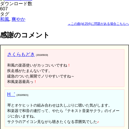
ダウンロード数
607
タグ
和風
,
爽やか
→この曲(id:254)に問題がある場合こちらへ
感謝のコメント
さくらもどき
(2010/09/19)
和風の楽器使いがカッコいいですね
！
疾走感がたまんないです。
緩急のついた展開でノリやすいですね～
和風楽器最高っ
！
H゛
(2010/09/21)
琴とオケヒットの組み合わせは久しぶりに聴いた気がします。
和楽器で和音の連打って、やたら『テキスト音楽サクラ』のイメー
ジに合いますね。
サクラのアイコン見ながら聴きたくなる雰囲気でした
♪