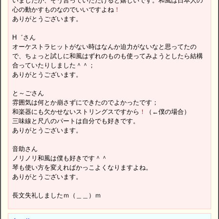
いましたが、そう言っていただけると嬉しいです。和風は日本人の
心の動かすものなのでいいですよね
！
ありがとうございます。
H゛さん
オーケストラヒットがない時はなんか迫力がないなと思ってたの
で、ちょっと試しに和風はずれのものも使ってみようとしたら結構
合っていたりしました＾＾；
ありがとうございます。
と～ごさん
雰囲気は何とか崩さずにできたのでよかったです；
和楽器にも欠かせないストリングスですから
！
（←僕の場合）
三味線と尺八のパートは自分でも好きです。
ありがとうございます。
音助さん
ノリノリ和風は僕も好きです＾＾
琴も使い方を変えればかっこよくなりますよね。
ありがとうございます。
長文失礼しましたｍ（＿＿）ｍ