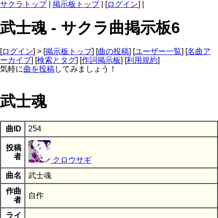
サクラトップ
|
掲示板トップ
| [
ログイン
] |
武士魂 - サクラ曲掲示板6
[
ログイン
] > [
掲示板トップ
] [
曲の投稿
] [
ユーザー一覧
] [
名曲ア
ーカイブ
] [
検索とタグ
] [
作詞掲示板
] [
利用規約
]
気軽に
曲を投稿
してみましょう！
武士魂
曲ID
254
投稿
者
クロウサギ
曲名
武士魂
作曲
自作
者
ライ