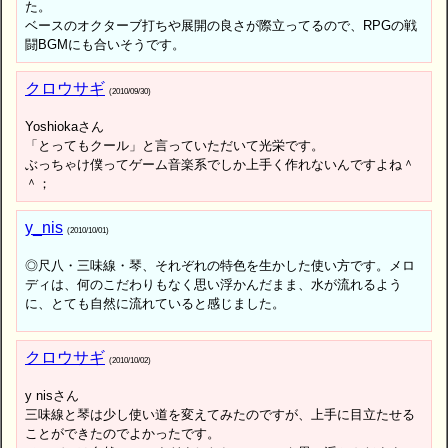
た。
ベースのオクターブ打ちや展開の良さが際立ってるので、RPGの戦
闘BGMにも合いそうです。
クロウサギ
(2010/09/30)
Yoshiokaさん
「とってもクール」と言っていただいて光栄です。
ぶっちゃけ僕ってゲーム音楽系でしか上手く作れないんですよね＾
＾；
y_nis
(2010/10/01)
◎尺八・三味線・琴、それぞれの特色を生かした使い方です。メロ
ディは、何のこだわりもなく思い浮かんだまま、水が流れるよう
に、とても自然に流れていると感じました。
クロウサギ
(2010/10/02)
y nisさん
三味線と琴は少し使い道を変えてみたのですが、上手に目立たせる
ことができたのでよかったです。