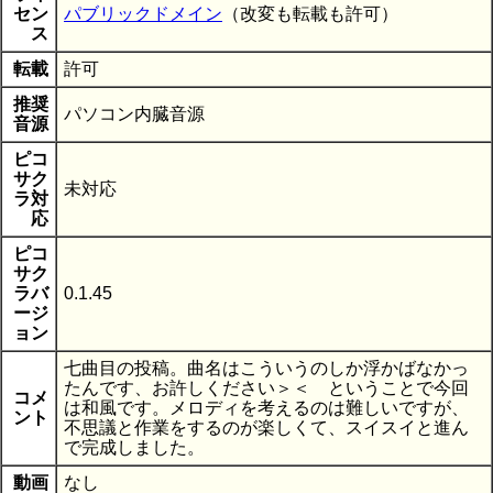
セン
パブリックドメイン
（改変も転載も許可）
ス
転載
許可
推奨
パソコン内臓音源
音源
ピコ
サク
未対応
ラ対
応
ピコ
サク
ラバ
0.1.45
ージ
ョン
七曲目の投稿。曲名はこういうのしか浮かばなかっ
たんです、お許しください＞＜ ということで今回
コメ
は和風です。メロディを考えるのは難しいですが、
ント
不思議と作業をするのが楽しくて、スイスイと進ん
で完成しました。
動画
なし