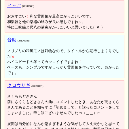
と～ご
(2010/09/21)
おおすごい
！
和な雰囲気が最高にかっこいいです。
和楽器と他の楽器の絡みが良い感じですね～。
特に三味線と尺八の演奏がかっこいいと思いました(=∀=)
音助
(2010/09/21)
ノリノリの和風モノは好物なので、タイトルから期待しまくりでし
た
ｗ
ハイスピードの琴ってカッコイイですよね
！
ベースも、シンプルですがしっかり雰囲気を作っていて、良かった
です。
クロウサギ
(2010/09/21)
さくらもどきさん
前にさくらもどきさんの曲にコメントしたとき、あなたが元さくら
さんであることを知らずに「初めまして」と誤ったコメントをして
しまいました。申し訳ございませんでしたｍ（＿＿）ｍ
展開は自分的になんか急すぎるような気がして大丈夫かなと思って