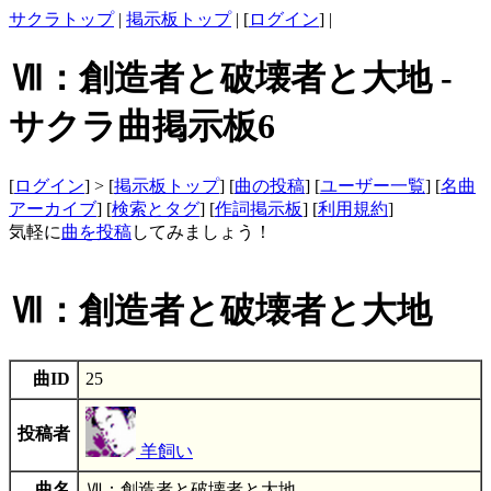
サクラトップ
|
掲示板トップ
| [
ログイン
] |
Ⅶ：創造者と破壊者と大地 -
サクラ曲掲示板6
[
ログイン
] > [
掲示板トップ
] [
曲の投稿
] [
ユーザー一覧
] [
名曲
アーカイブ
] [
検索とタグ
] [
作詞掲示板
] [
利用規約
]
気軽に
曲を投稿
してみましょう！
Ⅶ：創造者と破壊者と大地
曲ID
25
投稿者
羊飼い
曲名
Ⅶ：創造者と破壊者と大地