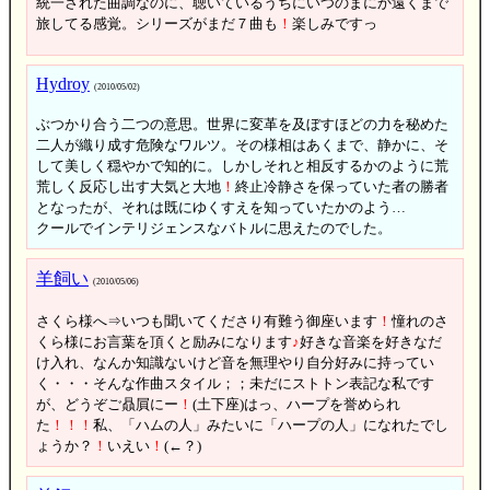
統一された曲調なのに、聴いているうちにいつのまにか遠くまで
旅してる感覚。シリーズがまだ７曲も
！
楽しみですっ
Hydroy
(2010/05/02)
ぶつかり合う二つの意思。世界に変革を及ぼすほどの力を秘めた
二人が織り成す危険なワルツ。その様相はあくまで、静かに、そ
して美しく穏やかで知的に。しかしそれと相反するかのように荒
荒しく反応し出す大気と大地
！
終止冷静さを保っていた者の勝者
となったが、それは既にゆくすえを知っていたかのよう…
クールでインテリジェンスなバトルに思えたのでした。
羊飼い
(2010/05/06)
さくら様へ⇒いつも聞いてくださり有難う御座います
！
憧れのさ
くら様にお言葉を頂くと励みになります
♪
好きな音楽を好きなだ
け入れ、なんか知識ないけど音を無理やり自分好みに持ってい
く・・・そんな作曲スタイル；；未だにストトン表記な私です
が、どうぞご贔屓にー
！
(土下座)はっ、ハープを誉められ
た
！
！
！
私、「ハムの人」みたいに「ハープの人」になれたでし
ょうか？
！
いえい
！
(←？)