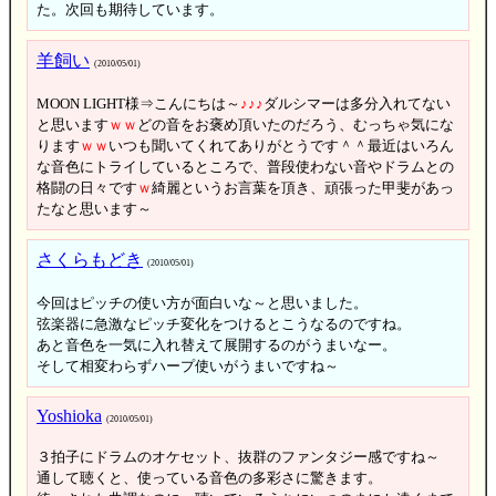
た。次回も期待しています。
羊飼い
(2010/05/01)
MOON LIGHT様⇒こんにちは～
♪
♪
♪
ダルシマーは多分入れてない
と思います
ｗ
ｗ
どの音をお褒め頂いたのだろう、むっちゃ気にな
ります
ｗ
ｗ
いつも聞いてくれてありがとうです＾＾最近はいろん
な音色にトライしているところで、普段使わない音やドラムとの
格闘の日々です
ｗ
綺麗というお言葉を頂き、頑張った甲斐があっ
たなと思います～
さくらもどき
(2010/05/01)
今回はピッチの使い方が面白いな～と思いました。
弦楽器に急激なピッチ変化をつけるとこうなるのですね。
あと音色を一気に入れ替えて展開するのがうまいなー。
そして相変わらずハープ使いがうまいですね～
Yoshioka
(2010/05/01)
３拍子にドラムのオケセット、抜群のファンタジー感ですね～
通して聴くと、使っている音色の多彩さに驚きます。