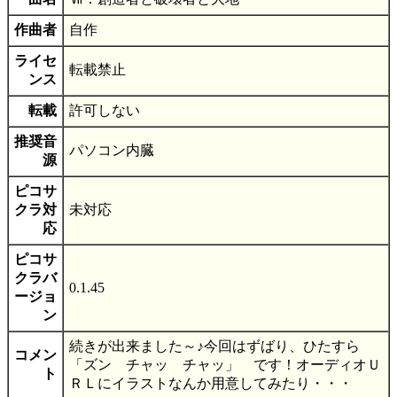
作曲者
自作
ライセ
転載禁止
ンス
転載
許可しない
推奨音
パソコン内臓
源
ピコサ
クラ対
未対応
応
ピコサ
クラバ
0.1.45
ージョ
ン
続きが出来ました～♪今回はずばり、ひたすら
コメン
「ズン チャッ チャッ」 です！オーディオＵ
ト
ＲＬにイラストなんか用意してみたり・・・