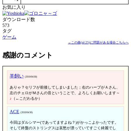
お気に入り
ダウンロード数
573
タグ
ゲーム
→この曲(id:25)に問題がある場合こちらへ
感謝のコメント
羊飼い
(2010/04/30)
ありゃ？セリフが前後してしまいました；右のハープがＡさん、
左のチェロがＭさんの音ということで、よろしくお願いします～
♪
（←こだわるか）
ACE
(2010/04/30)
今回はダルシマー(であってますよね？)がかっこよかったです。
そして終盤のストリングスは哀愁が漂っていてすごく綺麗でし