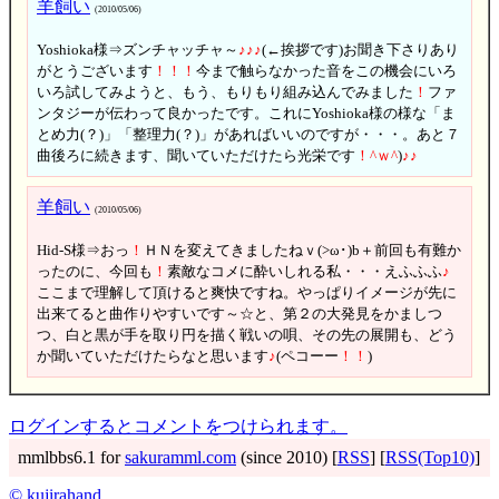
羊飼い
(2010/05/06)
Yoshioka様⇒ズンチャッチャ～
♪
♪
♪
(←挨拶です)お聞き下さりあり
がとうございます
！
！
！
今まで触らなかった音をこの機会にいろ
いろ試してみようと、もう、もりもり組み込んでみました
！
ファ
ンタジーが伝わって良かったです。これにYoshioka様の様な「ま
とめ力(？)」「整理力(？)」があればいいのですが・・・。あと７
曲後ろに続きます、聞いていただけたら光栄です
！
^
ｗ
^
)
♪
♪
羊飼い
(2010/05/06)
Hid-S様⇒おっ
！
ＨＮを変えてきましたねｖ(>ω･)b＋前回も有難か
ったのに、今回も
！
素敵なコメに酔いしれる私・・・えふふふ
♪
ここまで理解して頂けると爽快ですね。やっぱりイメージが先に
出来てると曲作りやすいです～☆と、第２の大発見をかましつ
つ、白と黒が手を取り円を描く戦いの唄、その先の展開も、どう
か聞いていただけたらなと思います
♪
(ペコーー
！
！
)
ログインするとコメントをつけられます。
mmlbbs6.1 for
sakuramml.com
(since 2010) [
RSS
] [
RSS(Top10)
]
© kujirahand