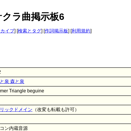
e - サクラ曲掲示板6
ーカイブ
] [
検索とタグ
] [
作詞掲示板
] [
利用規約
]
2
森と泉
er Triangle beguine
リックドメイン
（改変も転載も許可）
コン内蔵音源