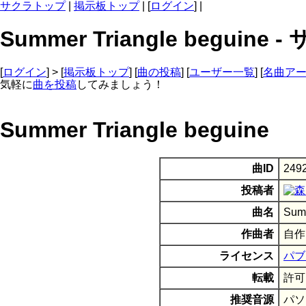
サクラトップ
|
掲示板トップ
| [
ログイン
] |
Summer Triangle beguin
[
ログイン
] > [
掲示板トップ
] [
曲の投稿
] [
ユーザー一覧
] [
名曲ア
気軽に
曲を投稿
してみましょう！
Summer Triangle beguine
曲ID
249
投稿者
曲名
Summ
作曲者
自作
ライセンス
パブ
転載
許可
推奨音源
パソ