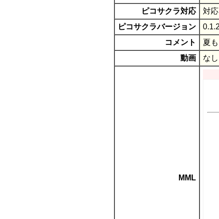
ピコサクラ対応
対応
ピコサクラバージョン
0.1.
コメント
夏も
動画
なし
MML