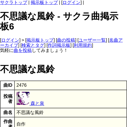
サクラトップ
|
掲示板トップ
| [
ログイン
] |
不思議な風鈴 - サクラ曲掲示
板6
[
ログイン
] > [
掲示板トップ
] [
曲の投稿
] [
ユーザー一覧
] [
名曲ア
ーカイブ
] [
検索とタグ
] [
作詞掲示板
] [
利用規約
]
気軽に
曲を投稿
してみましょう！
不思議な風鈴
曲ID
2476
投稿
者
森と泉
曲名
不思議な風鈴
作曲
自作
者