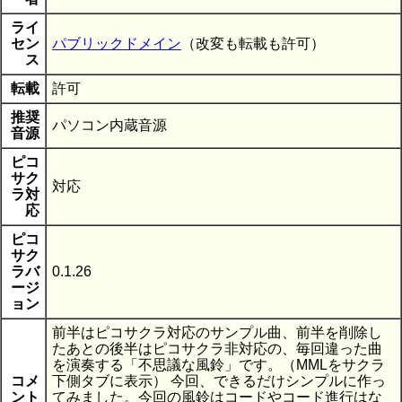
ライ
セン
パブリックドメイン
（改変も転載も許可）
ス
転載
許可
推奨
パソコン内蔵音源
音源
ピコ
サク
対応
ラ対
応
ピコ
サク
ラバ
0.1.26
ージ
ョン
前半はピコサクラ対応のサンプル曲、前半を削除し
たあとの後半はピコサクラ非対応の、毎回違った曲
を演奏する「不思議な風鈴」です。（MMLをサクラ
コメ
下側タブに表示） 今回、できるだけシンプルに作っ
ント
てみました。今回の風鈴はコードやコード進行はな