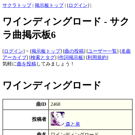
サクラトップ
|
掲示板トップ
| [
ログイン
] |
ワインディングロード - サク
ラ曲掲示板6
[
ログイン
] > [
掲示板トップ
] [
曲の投稿
] [
ユーザー一覧
] [
名曲
アーカイブ
] [
検索とタグ
] [
作詞掲示板
] [
利用規約
]
気軽に
曲を投稿
してみましょう！
ワインディングロード
曲ID
2468
投稿者
森と泉
曲名
ワインディングロード