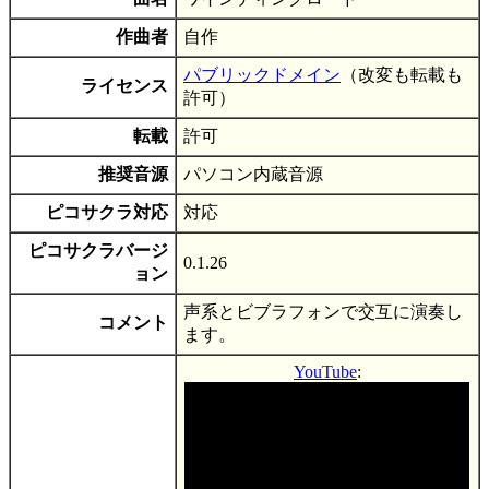
作曲者
自作
パブリックドメイン
（改変も転載も
ライセンス
許可）
転載
許可
推奨音源
パソコン内蔵音源
ピコサクラ対応
対応
ピコサクラバージ
0.1.26
ョン
声系とビブラフォンで交互に演奏し
コメント
ます。
YouTube
: