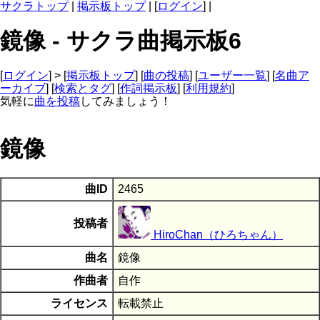
サクラトップ
|
掲示板トップ
| [
ログイン
] |
鏡像 - サクラ曲掲示板6
[
ログイン
] > [
掲示板トップ
] [
曲の投稿
] [
ユーザー一覧
] [
名曲ア
ーカイブ
] [
検索とタグ
] [
作詞掲示板
] [
利用規約
]
気軽に
曲を投稿
してみましょう！
鏡像
曲ID
2465
投稿者
HiroChan（ひろちゃん）
曲名
鏡像
作曲者
自作
ライセンス
転載禁止