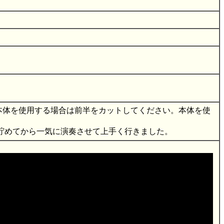
本体を使用する場合は前半をカットしてください。本体を使
を貯めてから一気に演奏させて上手く行きました。