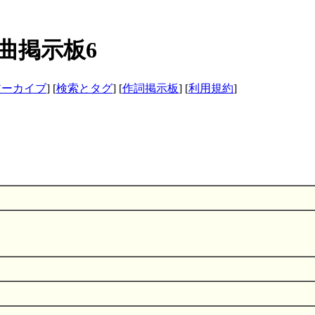
ラ曲掲示板6
アーカイブ
] [
検索とタグ
] [
作詞掲示板
] [
利用規約
]