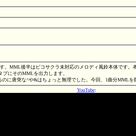
です。MML後半はピコサクラ未対応のメロディ風鈴本体です。
タブにそのMMLを出力します。
るのに唐突な^や&はちょっと無理でした。今回、1曲分MML
YouTube
: