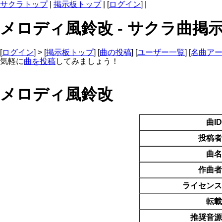
サクラトップ
|
掲示板トップ
| [
ログイン
] |
メロディ風鈴改 - サクラ曲掲示
[
ログイン
] > [
掲示板トップ
] [
曲の投稿
] [
ユーザー一覧
] [
名曲ア
気軽に
曲を投稿
してみましょう！
メロディ風鈴改
曲ID
投稿者
曲名
作曲者
ライセンス
転載
推奨音源