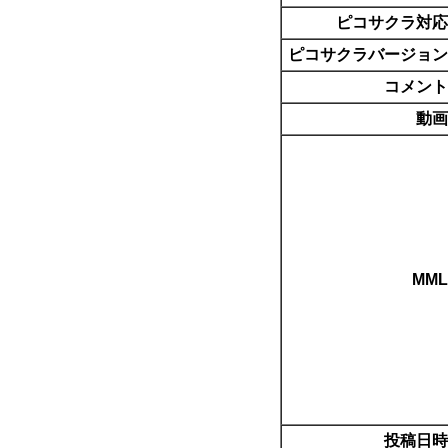
ピコサクラ対応
ピコサクラバージョン
コメント
動画
MML
投稿日時