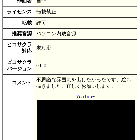
作曲者
自作
ライセンス
転載禁止
転載
許可
推奨音源
パソコン内蔵音源
ピコサクラ
未対応
対応
ピコサクラ
0.0.0
バージョン
不思議な雰囲気を出したかったです。絵も
コメント
描きました。宜しくお願いします。
YouTube
: