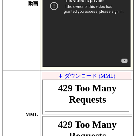
動画
⬇ ダウンロード (MML)
MML