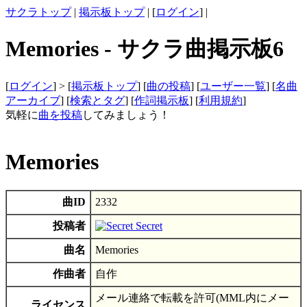
サクラトップ
|
掲示板トップ
| [
ログイン
] |
Memories - サクラ曲掲示板6
[
ログイン
] > [
掲示板トップ
] [
曲の投稿
] [
ユーザー一覧
] [
名曲
アーカイブ
] [
検索とタグ
] [
作詞掲示板
] [
利用規約
]
気軽に
曲を投稿
してみましょう！
Memories
曲ID
2332
投稿者
Secret
曲名
Memories
作曲者
自作
メール連絡で転載を許可(MML内にメー
ライセンス