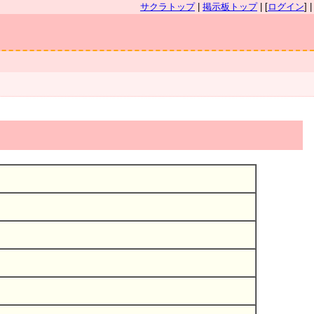
サクラトップ
|
掲示板トップ
| [
ログイン
] |