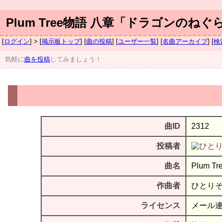
Plum Tree物語 八章「ドラゴンのねぐ
[
ログイン
] > [
掲示板トップ
] [
曲の投稿
] [
ユーザー一覧
] [
名曲アーカイブ
] [
検
気軽に
曲を投稿
してみましょう！
曲ID
2312
投稿者
曲名
Plum
作曲者
ひとり
ライセンス
メール連