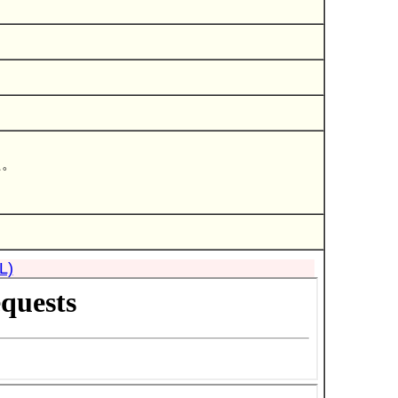
た。
L)