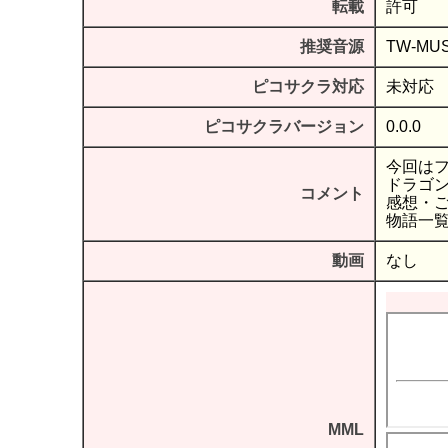
転載
許可
推奨音源
TW-M
ピコサクラ対応
未対応
ピコサクラバージョン
0.0.0
今回は
ドラゴ
コメント
感想・
物語一覧
動画
なし
MML