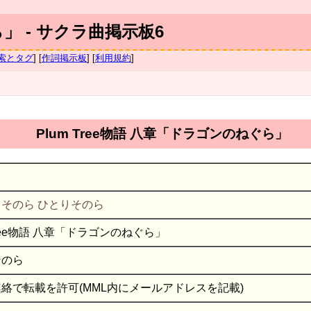
ら」 - サクラ曲掲示板6
索とタグ
] [
作詞掲示板
] [
利用規約
]
Plum Tree物語 八章「ドラゴンのねぐら」
ひとりそのら
 Tree物語 八章「ドラゴンのねぐら」
そのら
絡で転載を許可(MML内にメールアドレスを記載)