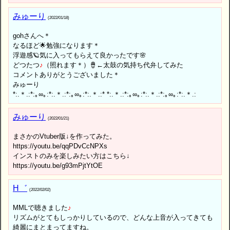
みゅーり
(2022/01/18)
gohさんへ＊
なるほど🌟勉強になります＊
浮遊感🪐気に入ってもらえて良かったです🌸
どつたつ
♪
（照れます＊）🪘←太鼓の気持ち代弁してみた
コメントありがとうございました＊
みゅーり
*:.＊.:*:｡∞︎｡:*:.＊.:*:｡∞︎｡:*:.＊.:* *:.＊.:*:｡∞︎｡:*:.＊.:*:｡∞︎｡:*:.＊.:
みゅーり
(2022/01/21)
まさかのVtuber版↓を作ってみた。
https://youtu.be/qqPDvCcNPXs
インストのみを楽しみたい方はこちら↓
https://youtu.be/g93mPjtYtOE
H゛
(2022/02/02)
MMLで聴きました
♪
リズムがとてもしっかりしているので、どんな上音が入ってきても
綺麗にまとまってますね。