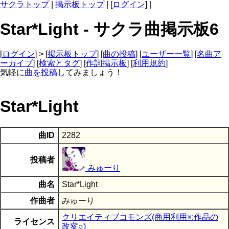
サクラトップ
|
掲示板トップ
| [
ログイン
] |
Star*Light - サクラ曲掲示板6
[
ログイン
] > [
掲示板トップ
] [
曲の投稿
] [
ユーザー一覧
] [
名曲ア
ーカイブ
] [
検索とタグ
] [
作詞掲示板
] [
利用規約
]
気軽に
曲を投稿
してみましょう！
Star*Light
曲ID
2282
投稿者
みゅーり
曲名
Star*Light
作曲者
みゅーり
クリエイティブコモンズ(商用利用×:作品の
ライセンス
改変○)