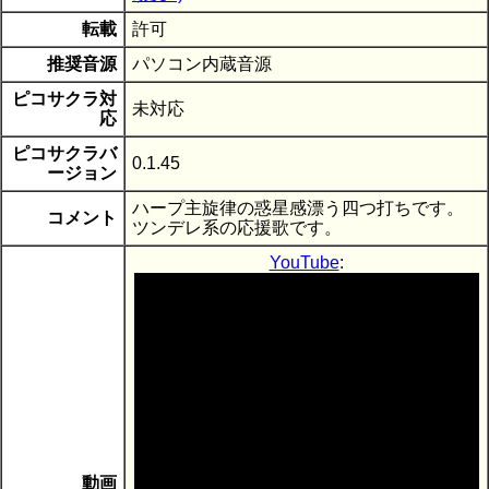
転載
許可
推奨音源
パソコン内蔵音源
ピコサクラ対
未対応
応
ピコサクラバ
0.1.45
ージョン
ハープ主旋律の惑星感漂う四つ打ちです。
コメント
ツンデレ系の応援歌です。
YouTube
:
動画