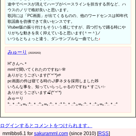
途中でベースが消えてハープがベースラインを担当する所など、ハ
ウスのノリで格好良いと思います。
歌詞には「PC画面」が出てくるものの、他のワードセンスは80年代
歌謡曲を彷彿できて良いセンスです。
Vtuber版の振り付けもそういう感じですが、四つ打ちで踊る時にや
りがちな動きを良く抑えていると思います(＾ー＾)ノ
いつもとちょっと違う、ダンサンブルな一曲でした
♪
みゅーり
(2022/02/02)
H"さんへ＊
mmlで聞いてくれたのですね✨🌸
ありがとうございます(*´꒳`*)🌱
pc画面の件は寝てる時の🌙夢ネタを採用しました🧸
いろんな事を、知っていらっしゃるのですね＊すごい✨
ありがとうございます🍒(*´꒳`*)
みゅーり
*:.＊.:*:｡∞︎｡:*:.＊.:*:｡∞︎｡:*:.＊.:* *:.＊.:*:｡∞︎｡:*:.＊.:*:｡∞︎｡:*:.＊.:*
ログインするとコメントをつけられます。
mmlbbs6.1 for
sakuramml.com
(since 2010) [
RSS
]