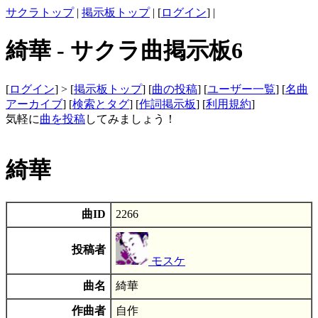
サクラトップ
|
掲示板トップ
| [
ログイン
] |
綺華 - サクラ曲掲示板6
[
ログイン
] > [
掲示板トップ
] [
曲の投稿
] [
ユーザー一覧
] [
名曲
アーカイブ
] [
検索とタグ
] [
作詞掲示板
] [
利用規約
]
気軽に
曲を投稿
してみましょう！
綺華
曲ID
2266
投稿者
モスケ
曲名
綺華
作曲者
自作