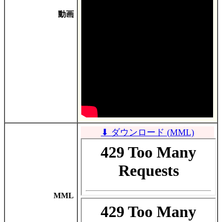
動画
⬇ ダウンロード (MML)
MML