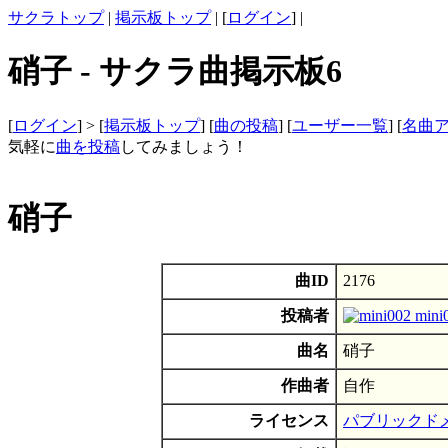
サクラトップ
|
掲示板トップ
| [
ログイン
] |
硝子 - サクラ曲掲示板6
[
ログイン
] > [
掲示板トップ
] [
曲の投稿
] [
ユーザー一覧
] [
名曲
気軽に
曲を投稿
してみましょう！
硝子
曲ID
2176
投稿者
mini
曲名
硝子
作曲者
自作
ライセンス
パブリックド