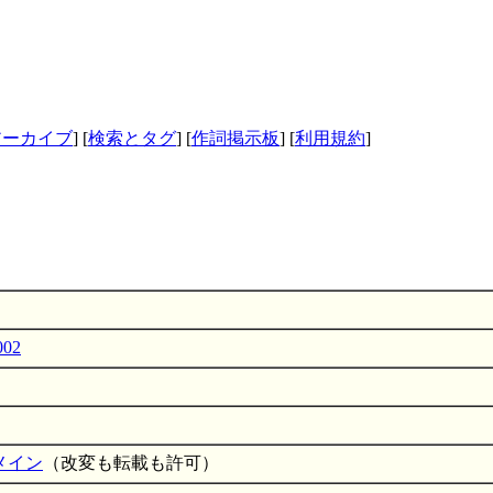
アーカイブ
] [
検索とタグ
] [
作詞掲示板
] [
利用規約
]
002
メイン
（改変も転載も許可）