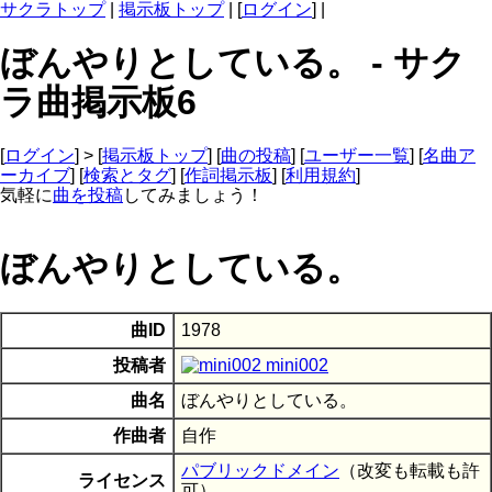
サクラトップ
|
掲示板トップ
| [
ログイン
] |
ぼんやりとしている。 - サク
ラ曲掲示板6
[
ログイン
] > [
掲示板トップ
] [
曲の投稿
] [
ユーザー一覧
] [
名曲ア
ーカイブ
] [
検索とタグ
] [
作詞掲示板
] [
利用規約
]
気軽に
曲を投稿
してみましょう！
ぼんやりとしている。
曲ID
1978
投稿者
mini002
曲名
ぼんやりとしている。
作曲者
自作
パブリックドメイン
（改変も転載も許
ライセンス
可）