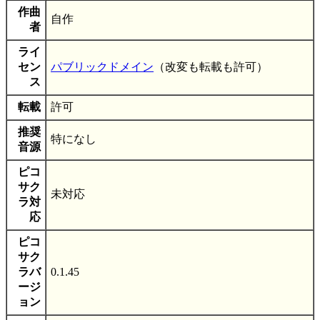
作曲
自作
者
ライ
セン
パブリックドメイン
（改変も転載も許可）
ス
転載
許可
推奨
特になし
音源
ピコ
サク
未対応
ラ対
応
ピコ
サク
ラバ
0.1.45
ージ
ョン