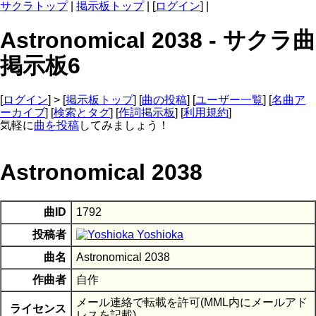
サクラトップ
|
掲示板トップ
| [
ログイン
] |
Astronomical 2038 - サクラ曲
掲示板6
[
ログイン
] > [
掲示板トップ
] [
曲の投稿
] [
ユーザー一覧
] [
名曲ア
ーカイブ
] [
検索とタグ
] [
作詞掲示板
] [
利用規約
]
気軽に
曲を投稿
してみましょう！
Astronomical 2038
曲ID
1792
投稿者
Yoshioka
曲名
Astronomical 2038
作曲者
自作
メール連絡で転載を許可(MML内にメールアド
ライセンス
レスを記載)