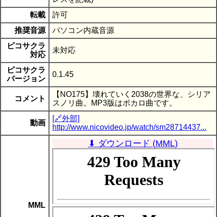
転載
許可
推奨音源
パソコン内蔵音源
ピコサクラ
未対応
対応
ピコサクラ
0.1.45
バージョン
【NO175】壊れていく2038の世界な、シリア
コメント
スノリ曲。MP3版はボカロ曲です。
[🔗外部]
動画
http://www.nicovideo.jp/watch/sm28714437...
⬇ ダウンロード (MML)
MML