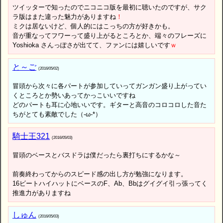
ツイッターで知ったのでニコニコ版を最初に聴いたのですが、サク
ラ版はまた違った魅力がありますね
！
ミクは居ないけど、個人的にはこっちの方が好きかも。
音が重なってフワーって盛り上がるところとか、端々のフレーズに
Yoshioka さんっぽさが出てて、ファンには嬉しいです
ｗ
と～ご
(2016/05/02)
冒頭から次々に各パートが参加していってガンガン盛り上がってい
くところとか勢いあってかっこいいですね
どのパートも耳に心地いいです。ギターと高音のコロコロした音た
ちがとても素敵でした（-ω-*）
騎士王321
(2016/05/03)
冒頭のベースとバスドラは僕だったら裏打ちにするかな～
前奏終わってからのスピード感の出し方が勉強になります。
16ビートハイハットにベースのF、Ab、Bbはグイグイ引っ張ってく
推進力がありますね
しゅん
(2016/05/03)