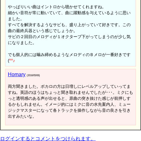
やっぱりいい曲はイントロから聴かせてくれますね。
細かい音符が常に動いていて、曲に躍動感を与えているように思い
ました。
すべてを解決するようなサビも、盛り上がっていて好きです。この
曲の最終兵器という感じでしょうか。
サビの２回目のメロディが１オクターブ下がってしまうのが少し気
になりました。
でも個人的には噛み締めるようなメロディのＢメロが一番好きです
(
^
^
♪
Homary
(2016/05/06)
両方聞きました。ボカロの方は日増しにレベルアップしていってま
すね。英語のほうはちょっと聞き取れませんでしたが･･･。ミクにも
っと透明感のある声が出せると、原曲の突き抜けた感じが前押しす
るかもしれません。イメージ的にはミクに音の水先案内人、ミュー
ジックマスターになって各トラックを操作しながら音の良さを引き
出すみたいな。
ログインするとコメントをつけられます。