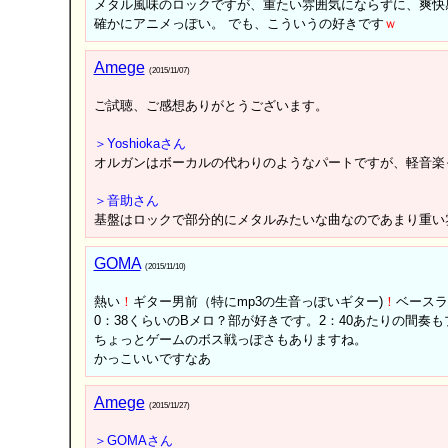
メタル風味のロックですが、重たい雰囲気にならずに、爽快
確かにアニメっぽい。 でも、こういうの好きです
ｗ
Amege
(2015/11/07)
ご試聴、ご感想ありがとうございます。
＞Yoshiokaさん
オルガンはボーカルの代わりのようなパートですが、軽音楽
＞音助さん
基盤はロックで部分的にメタルみたいな曲なのであまり重い
GOMA
(2015/11/10)
熱い
！
ギター男前（特にmp3の生音っぽいギター)
！
ベースラ
0：38くらいのBメロ？部が好きです。2：40あたりの間奏
ちょっとゲームのボス戦っぽさもありますね。
かっこいいですなあ
Amege
(2015/11/27)
＞GOMAさん