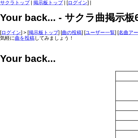
サクラトップ
|
掲示板トップ
| [
ログイン
] |
Your back... - サクラ曲掲示板
[
ログイン
] > [
掲示板トップ
] [
曲の投稿
] [
ユーザー一覧
] [
名曲ア
気軽に
曲を投稿
してみましょう！
Your back...