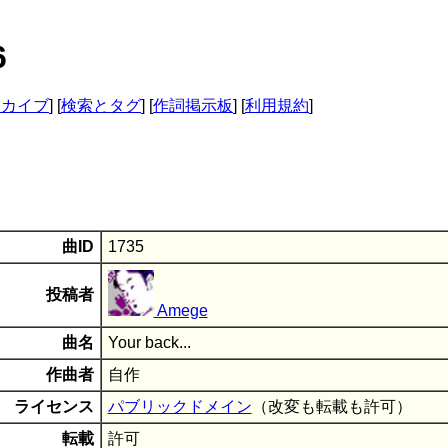
6
ーカイブ
] [
検索とタグ
] [
作詞掲示板
] [
利用規約
]
曲ID
1735
投稿者
Amege
曲名
Your back...
作曲者
自作
ライセンス
パブリックドメイン
（改変も転載も許可）
転載
許可