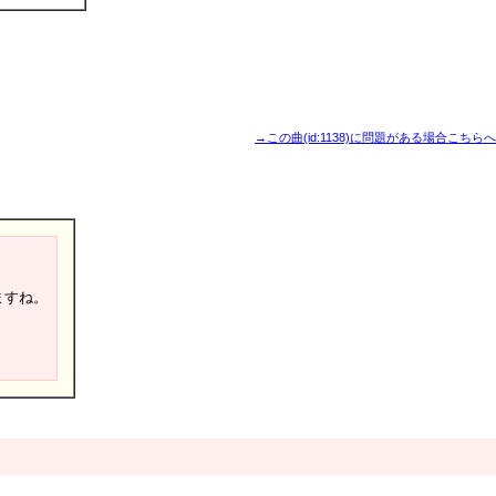
→この曲(id:1138)に問題がある場合こちらへ
ますね。
！