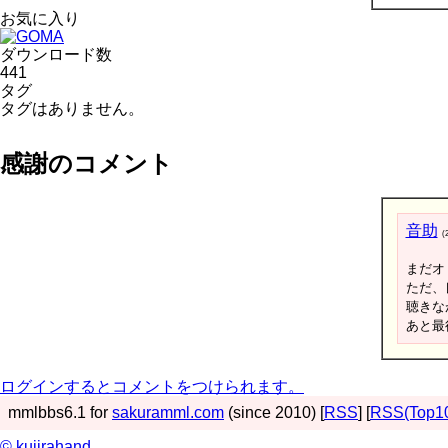
お気に入り
ダウンロード数
441
タグ
タグはありません。
感謝のコメント
音助
(
まだオ
ただ、
聴きな
あと最
ログインするとコメントをつけられます。
mmlbbs6.1 for
sakuramml.com
(since 2010) [
RSS
] [
RSS(Top1
© kujirahand