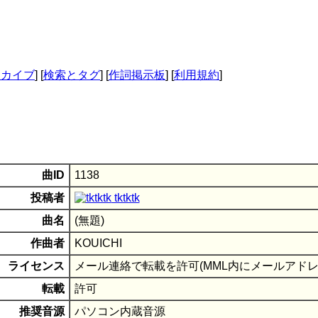
ーカイブ
] [
検索とタグ
] [
作詞掲示板
] [
利用規約
]
曲ID
1138
投稿者
tktktk
曲名
(無題)
作曲者
KOUICHI
ライセンス
メール連絡で転載を許可(MML内にメールアドレ
転載
許可
推奨音源
パソコン内蔵音源