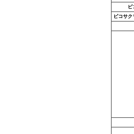
ピ
ピコサク