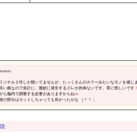
2013/01/22)
リジナル２作しか聴いてませんが、たっくさんのカラーみたいなモノを感じ
良い曲なので余計に、微妙に発生するズレが勿体ないです。実に惜しいです
がら脳内で調整する必要がありますからね
ｗ
後の部分はカットしちゃっても良かったかな （＾＾；
0)
]