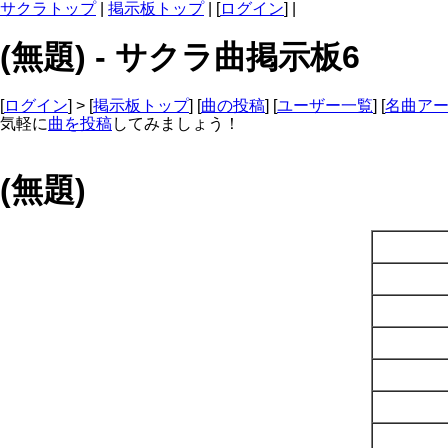
サクラトップ
|
掲示板トップ
| [
ログイン
] |
(無題) - サクラ曲掲示板6
[
ログイン
] > [
掲示板トップ
] [
曲の投稿
] [
ユーザー一覧
] [
名曲ア
気軽に
曲を投稿
してみましょう！
(無題)