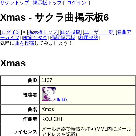
サクラトップ
|
掲示板トップ
| [
ログイン
] |
Xmas - サクラ曲掲示板6
[
ログイン
] > [
掲示板トップ
] [
曲の投稿
] [
ユーザー一覧
] [
名曲ア
ーカイブ
] [
検索とタグ
] [
作詞掲示板
] [
利用規約
]
気軽に
曲を投稿
してみましょう！
Xmas
曲ID
1137
投稿者
tktktk
曲名
Xmas
作曲者
KOUICHI
メール連絡で転載を許可(MML内にメール
ライセンス
アドレスを記載)