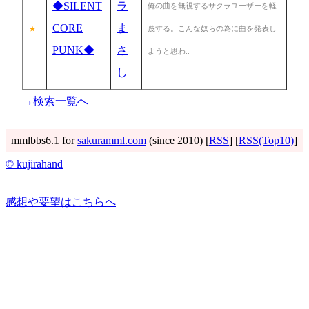
◆SILENT
ラ
俺の曲を無視するサクラユーザーを軽
CORE
ま
蔑する。こんな奴らの為に曲を発表し
★
PUNK◆
さ
ようと思わ..
し
→検索一覧へ
mmlbbs6.1 for
sakuramml.com
(since 2010) [
RSS
] [
RSS(Top10)
]
© kujirahand
感想や要望はこちらへ