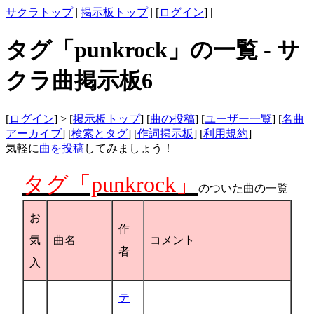
サクラトップ
|
掲示板トップ
| [
ログイン
] |
タグ「punkrock」の一覧 - サ
クラ曲掲示板6
[
ログイン
] > [
掲示板トップ
] [
曲の投稿
] [
ユーザー一覧
] [
名曲
アーカイブ
] [
検索とタグ
] [
作詞掲示板
] [
利用規約
]
気軽に
曲を投稿
してみましょう！
タグ「punkrock」
のついた曲の一覧
お
作
気
曲名
コメント
者
入
テ