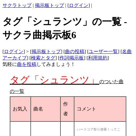
サクラトップ
|
掲示板トップ
| [
ログイン
] |
タグ「シュランツ」の一覧 -
サクラ曲掲示板6
[
ログイン
] > [
掲示板トップ
] [
曲の投稿
] [
ユーザー一覧
] [
名曲
アーカイブ
] [
検索とタグ
] [
作詞掲示板
] [
利用規約
]
気軽に
曲を投稿
してみましょう！
タグ「シュランツ」
のついた曲
の一覧
作
お気入
曲名
コメント
者
ハードコア祭り便乗！ってこ