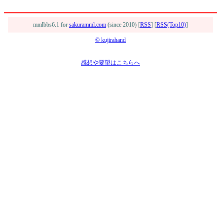
mmlbbs6.1 for
sakuramml.com
(since 2010) [
RSS
] [
RSS(Top10)
]
© kujirahand
感想や要望はこちらへ