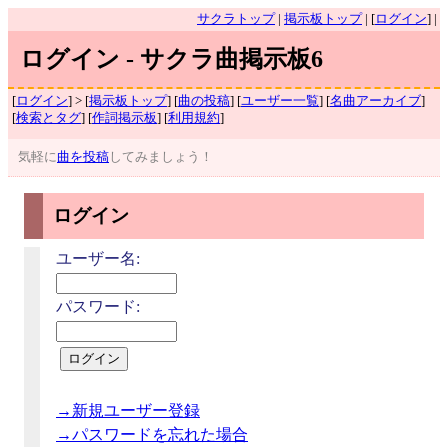
サクラトップ
|
掲示板トップ
| [
ログイン
] |
ログイン - サクラ曲掲示板6
[
ログイン
] > [
掲示板トップ
] [
曲の投稿
] [
ユーザー一覧
] [
名曲アーカイブ
]
[
検索とタグ
] [
作詞掲示板
] [
利用規約
]
気軽に
曲を投稿
してみましょう！
ログイン
ユーザー名:
パスワード:
→新規ユーザー登録
→パスワードを忘れた場合