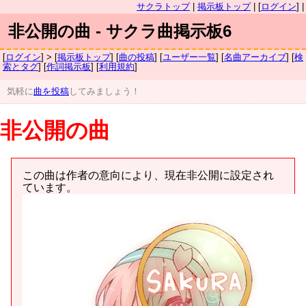
サクラトップ
|
掲示板トップ
| [
ログイン
] |
非公開の曲 - サクラ曲掲示板6
[
ログイン
] > [
掲示板トップ
] [
曲の投稿
] [
ユーザー一覧
] [
名曲アーカイブ
] [
検
索とタグ
] [
作詞掲示板
] [
利用規約
]
気軽に
曲を投稿
してみましょう！
非公開の曲
この曲は作者の意向により、現在非公開に設定され
ています。