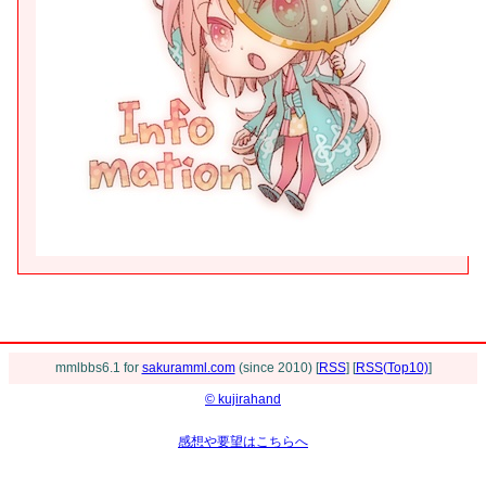
mmlbbs6.1 for
sakuramml.com
(since 2010) [
RSS
] [
RSS(Top10)
]
© kujirahand
感想や要望はこちらへ