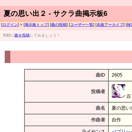
夏の思い出２ - サクラ曲掲示板6
[
ログイン
] > [
掲示板トップ
] [
曲の投稿
] [
ユーザー一覧
] [
名曲アーカイブ
] [
検
気軽に
曲を投稿
してみましょう！
曲ID
2605
投稿者
森
曲名
夏の思い
作曲者
自作
ライセンス
パブリッ