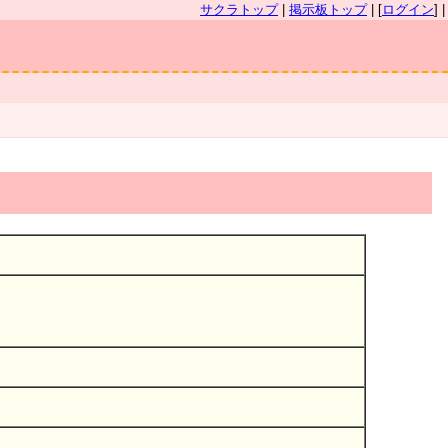
サクラトップ
|
掲示板トップ
| [
ログイン
] |