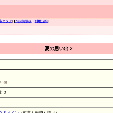
索とタグ
] [
作詞掲示板
] [
利用規約
]
夏の思い出２
と泉
出２
クドメイン
（改変も転載も許可）