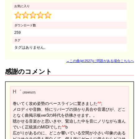
お気に入り
ダウンロード数
259
タグ
タグはありません。
→この曲(id:2527)に問題がある場合こちらへ
感謝のコメント
H゛
(2024/01/27)
巻いてく攻め姿勢のベースラインに驚きました
^
^
;
メロディや音飾、特にリバーブの掛かり具合や音選びが、どこ
となく曲掲示板ver3の時代を彷彿させます。。
聴かせる音楽かと思いきや、緊迫した中を音にノリながら進ん
でいく正統派のMIDIでした
^
^
b
広がりがあるのに、どこか響いている空間が小さい印象のある
ピコサクラの音も面白くて、個人的にゲームに使うならピコサ