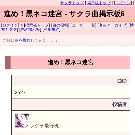
サクラトップ
|
掲示板トップ
| [
ログイン
] |
進め！黒ネコ迷宮 - サクラ曲掲示板6
[
ログイン
] > [
掲示板トップ
] [
曲の投稿
] [
ユーザー一覧
] [
名曲アーカイブ
] [
検
索とタグ
] [
作詞掲示板
] [
利用規約
]
気軽に
曲を投稿
してみましょう！
進め！黒ネコ迷宮
曲ID
2527
投稿者
クジラ飛行机