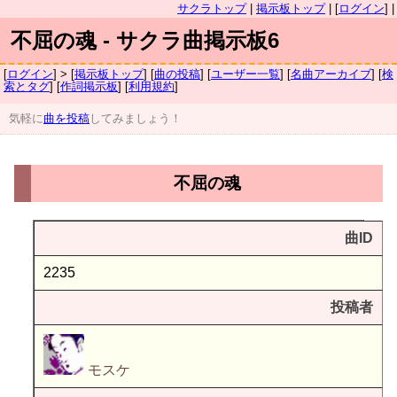
サクラトップ
|
掲示板トップ
| [
ログイン
] |
不屈の魂 - サクラ曲掲示板6
[
ログイン
] > [
掲示板トップ
] [
曲の投稿
] [
ユーザー一覧
] [
名曲アーカイブ
] [
検
索とタグ
] [
作詞掲示板
] [
利用規約
]
気軽に
曲を投稿
してみましょう！
不屈の魂
曲ID
2235
投稿者
モスケ