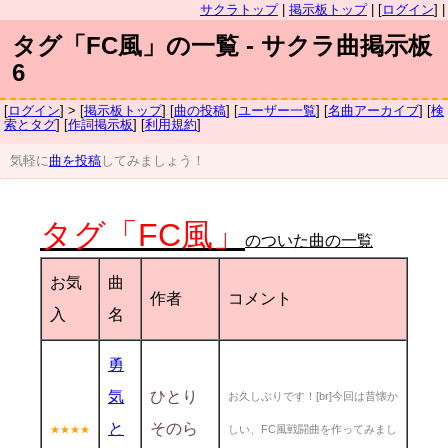
サクラトップ
|
掲示板トップ
| [
ログイン
] |
タグ「FC風」の一覧 - サクラ曲掲示板
6
[
ログイン
] > [
掲示板トップ
] [
曲の投稿
] [
ユーザー一覧
] [
名曲アーカイブ
] [
検
索とタグ
] [
作詞掲示板
] [
利用規約
]
気軽に
曲を投稿
してみましょう！
タグ「FC風」
のついた曲の一覧
お気
曲
作者
コメント
入
名
勇
気
ひとり
お久しぶりです！[br]今回は昔懐か
と
そのら
しい、FC風戦闘曲を作ってみまし
★★★★