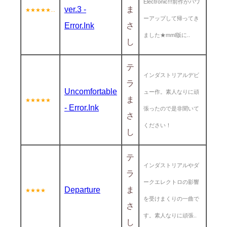
Electronic!!!前作がパワ
ver.3 -
ま
★★★★★...
ーアップして帰ってき
Error.Ink
さ
ました★mml版に..
し
テ
インダストリアルデビ
ラ
Uncomfortable
ュー作。素人なりに頑
ま
★★★★★
- Error.Ink
張ったので是非聞いて
さ
ください！
し
テ
インダストリアルやダ
ラ
ークエレクトロの影響
Departure
ま
★★★★
を受けまくりの一曲で
さ
す。素人なりに頑張..
し