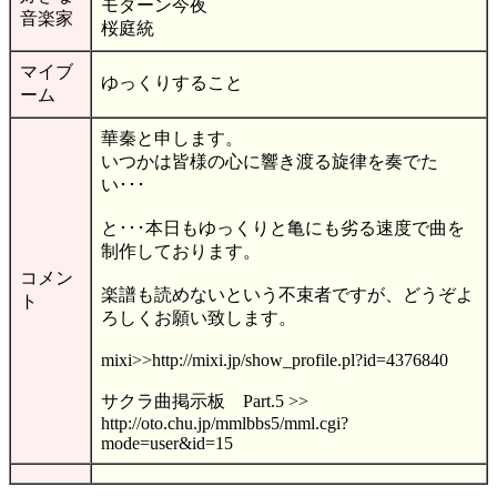
モダーン今夜
音楽家
桜庭統
マイブ
ゆっくりすること
ーム
華秦と申します。
いつかは皆様の心に響き渡る旋律を奏でた
い･･･
と･･･本日もゆっくりと亀にも劣る速度で曲を
制作しております。
コメン
楽譜も読めないという不束者ですが、どうぞよ
ト
ろしくお願い致します。
mixi>>http://mixi.jp/show_profile.pl?id=4376840
サクラ曲掲示板 Part.5 >>
http://oto.chu.jp/mmlbbs5/mml.cgi?
mode=user&id=15