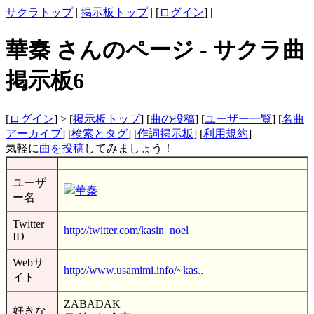
サクラトップ
|
掲示板トップ
| [
ログイン
] |
華秦 さんのページ - サクラ曲
掲示板6
[
ログイン
] > [
掲示板トップ
] [
曲の投稿
] [
ユーザー一覧
] [
名曲
アーカイブ
] [
検索とタグ
] [
作詞掲示板
] [
利用規約
]
気軽に
曲を投稿
してみましょう！
ユーザ
華秦
ー名
Twitter
http://twitter.com/kasin_noel
ID
Webサ
http://www.usamimi.info/~kas..
イト
ZABADAK
好きな