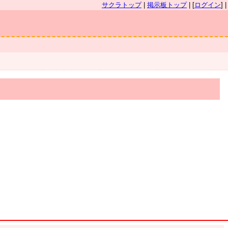
サクラトップ
|
掲示板トップ
| [
ログイン
] |