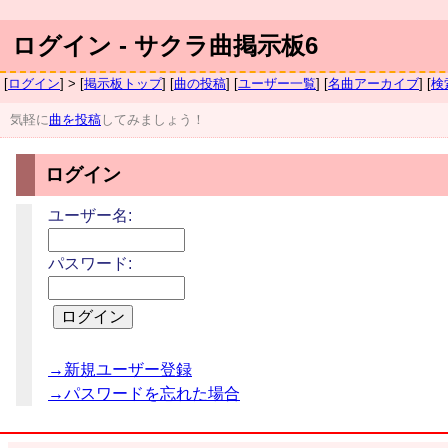
ログイン - サクラ曲掲示板6
[
ログイン
] > [
掲示板トップ
] [
曲の投稿
] [
ユーザー一覧
] [
名曲アーカイブ
] [
検
気軽に
曲を投稿
してみましょう！
ログイン
ユーザー名:
パスワード:
→新規ユーザー登録
→パスワードを忘れた場合