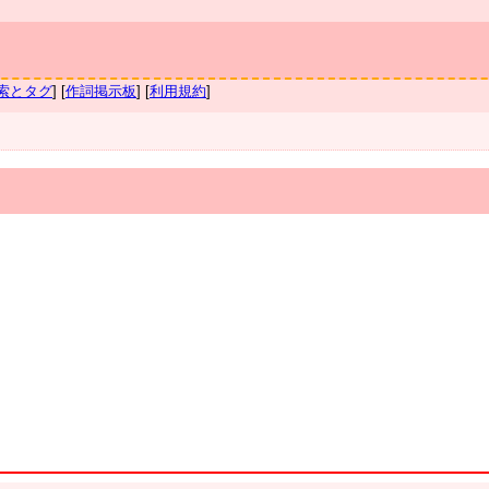
索とタグ
] [
作詞掲示板
] [
利用規約
]