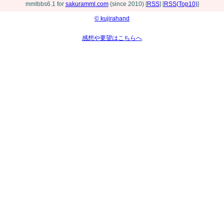
mmlbbs6.1 for
sakuramml.com
(since 2010) [
RSS
] [
RSS(Top10)
]
© kujirahand
感想や要望はこちらへ