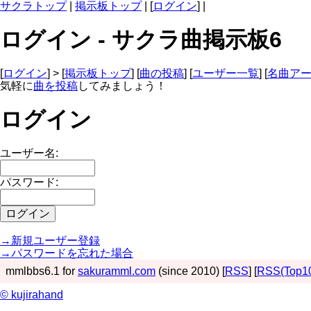
サクラトップ
|
掲示板トップ
| [
ログイン
] |
ログイン - サクラ曲掲示板6
[
ログイン
] > [
掲示板トップ
] [
曲の投稿
] [
ユーザー一覧
] [
名曲ア
気軽に
曲を投稿
してみましょう！
ログイン
ユーザー名:
パスワード:
→新規ユーザー登録
→パスワードを忘れた場合
mmlbbs6.1 for
sakuramml.com
(since 2010) [
RSS
] [
RSS(Top1
© kujirahand