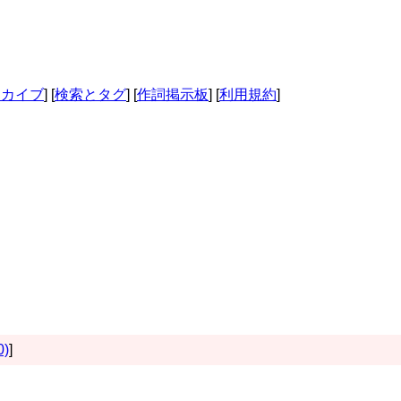
ーカイブ
] [
検索とタグ
] [
作詞掲示板
] [
利用規約
]
0)
]