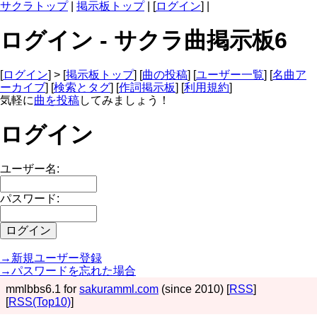
サクラトップ
|
掲示板トップ
| [
ログイン
] |
ログイン - サクラ曲掲示板6
[
ログイン
] > [
掲示板トップ
] [
曲の投稿
] [
ユーザー一覧
] [
名曲ア
ーカイブ
] [
検索とタグ
] [
作詞掲示板
] [
利用規約
]
気軽に
曲を投稿
してみましょう！
ログイン
ユーザー名:
パスワード:
→新規ユーザー登録
→パスワードを忘れた場合
mmlbbs6.1 for
sakuramml.com
(since 2010) [
RSS
]
[
RSS(Top10)
]