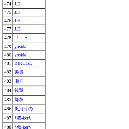
474
J.H
475
J.H
476
J.H
477
J.H
478
Ｊ．Ｈ
479
yosida
480
yosida
481
BIRUGE
482
美貴
483
瀬戸
484
後輩
485
降灰
486
風河りの
487
§叙-ker§
488
§叙-ker§