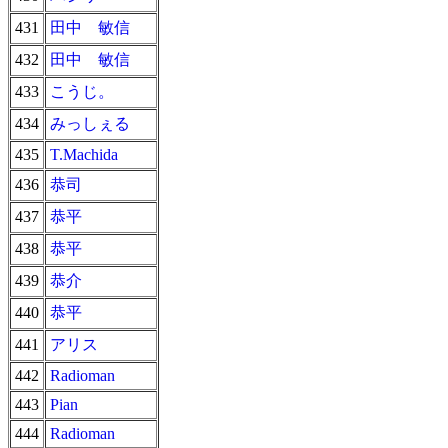
431
田中 敏信
432
田中 敏信
433
こうじ。
434
みっしぇる
435
T.Machida
436
恭司
437
恭平
438
恭平
439
恭介
440
恭平
441
アリス
442
Radioman
443
Pian
444
Radioman