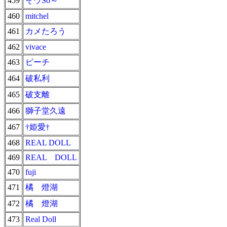
459
そウSo～
460
mitchel
461
カメたろう
462
vivace
463
ピーチ
464
破私利
465
破支離
466
獅子堂久遠
467
†姫愛†
468
REAL DOLL
469
REAL DOLL
470
fuji
471
橘 燈湖
472
橘 燈湖
473
Real Doll