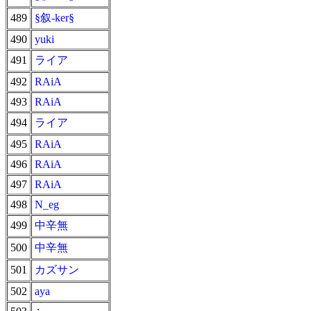
489
§叙-ker§
490
yuki
491
ライア
492
RAiA
493
RAiA
494
ライア
495
RAiA
496
RAiA
497
RAiA
498
N_eg
499
中辛無
500
中辛無
501
カズサン
502
aya