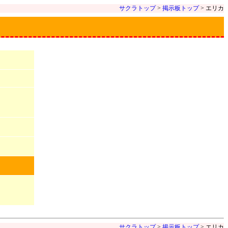
サクラトップ
>
掲示板トップ
> エリカ
サクラトップ
>
掲示板トップ
> エリカ