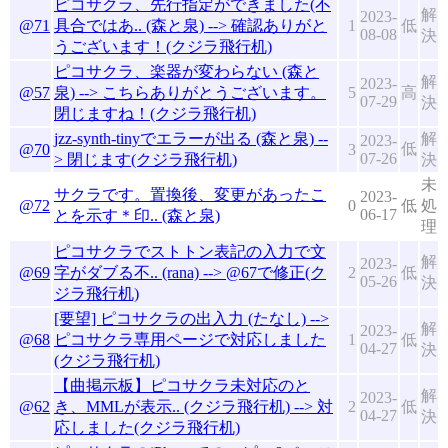
ピコサクラ、先行指定ができました(不
解
2023-
@71
具合ではあ.. (森と泉) --> 確認ありがと
1
低
08-08
決
うございます！(クジラ飛行机)
ピコサクラ、楽器が変わらない (森と
解
2023-
@57
泉) --> こちらありがとうございます。
5
高
07-29
決
閉じますね！(クジラ飛行机)
jzz-synth-tinyでエラーが出る (森と泉) --
解
2023-
低
@70
3
07-26
> 閉じます(クジラ飛行机)
決
未
サクラです。置換後、変更があったこ
2023-
@72
0
低
処
06-17
とを示す＊印.. (森と泉)
理
ピコサクラでストトン表記の入力で文
解
2023-
@69
字がダブる不.. (rana) --> @67で修正(ク
2
低
05-26
決
ジラ飛行机)
[要望] ピコサクラの出入力 (たなし) -->
解
2023-
@68
ピコサクラ専用ページで対応しました
1
低
04-27
決
(クジラ飛行机)
【曲掲示板】ピコサクラ未対応のと
解
2023-
@62
き、MMLが表示.. (クジラ飛行机) --> 対
2
低
04-27
決
応しました(クジラ飛行机)