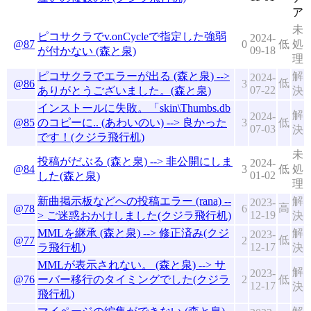
ア
未
ピコサクラでv.onCycleで指定した強弱
2024-
@87
0
低
処
09-18
が付かない (森と泉)
理
ピコサクラでエラーが出る (森と泉) -->
解
2024-
低
@86
3
07-22
ありがとうございました。(森と泉)
決
インストールに失敗。「skin\Thumbs.db
解
2024-
@85
のコピーに.. (あわいのい) --> 良かった
3
低
07-03
決
です！(クジラ飛行机)
未
投稿がだぶる (森と泉) --> 非公開にしま
2024-
@84
3
低
処
01-02
した(森と泉)
理
新曲掲示板などへの投稿エラー (rana) --
解
2023-
高
@78
6
12-19
> ご迷惑おかけしました(クジラ飛行机)
決
MMLを継承 (森と泉) --> 修正済み(クジ
解
2023-
低
@77
2
12-17
ラ飛行机)
決
MMLが表示されない。 (森と泉) --> サ
解
2023-
@76
ーバー移行のタイミングでした(クジラ
2
低
12-17
決
飛行机)