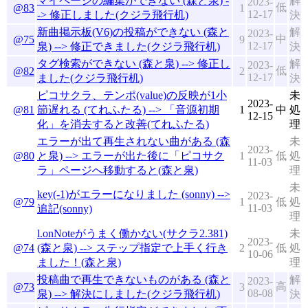
マイページの編集ができない (森と泉) -
解
2023-
低
@83
1
12-17
-> 修正しました(クジラ飛行机)
決
新曲掲示板(V6)の投稿ができない (森と
解
2023-
中
@75
9
12-17
泉) --> 修正できました(クジラ飛行机)
決
タグ検索ができない (森と泉) --> 修正し
解
2023-
低
@82
2
12-17
ました(クジラ飛行机)
決
ピコサクラ、テンポ(value)の反映が1小
未
2023-
@81
節遅れる (てれふたる) --> 「音源初期
1
中
処
12-15
化」を消去すると改善(てれふたる)
理
エラーが出て再生されない曲がある (森
未
2023-
@80
と泉) --> エラーが出た後に「ピコサク
1
低
処
11-03
ラ」ページへ移動すると(森と泉)
理
未
key(-1)がエラーになりました (sonny) -->
2023-
@79
1
低
処
11-03
追記(sonny)
理
l.onNoteがうまく働かない(サクラ2.381)
未
2023-
@74
(森と泉) --> ステップ指定で上手く行き
2
低
処
10-06
ました！(森と泉)
理
投稿曲で再生できないものがある (森と
解
2023-
高
@73
3
08-08
泉) --> 解決にしました(クジラ飛行机)
決