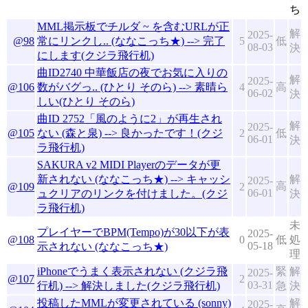
ち
MML掲示板でチルダ ~ を含むURLが正
解
2025-
@98
常にリンクし.. (ななこっち★) --> 完了
5
低
08-03
決
にします(クジラ飛行机)
曲ID2740 中華飯店の夜でお気に入りの
解
2025-
@106
数がバグっ.. (ひとり そのら) --> 素晴ら
4
高
06-02
決
しい(ひとり そのら)
曲ID 2752「風のように2」が再生され
解
2025-
@105
ない (森と泉) --> 良かったです！(クジ
2
低
06-01
決
ラ飛行机)
SAKURA v2 MIDI Playerのデータが更
新されない (ななこっち★) --> キャッシ
解
2025-
高
@109
2
06-01
ュクリアのリンクを付けました。(クジ
決
ラ飛行机)
未
プレイヤーでBPM(Tempo)が30以下が表
2025-
@108
0
低
処
05-18
示されない (ななこっち★)
理
iPhoneでうまく表示されない (クジラ飛
緊
解
2025-
@107
2
03-31
行机) --> 解決しました(クジラ飛行机)
急
決
投稿したMMLが変更されている (sonny)
解
2025-