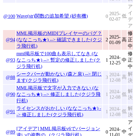
ア
イ
2025-
Wave(str)関数の追加希望 (砂有機)
低
@100
0
02-07
デ
ア
MML掲示板のMIDIプレイヤーのバグ？
修
2025-
@94
(ななこっち★) --> 確認できました(クジ
2
高
正
01-09
ラ飛行机)
中
mml掲示板で100曲も表示してなき (な
修
2024-
@93
なこっち★) --> 暫定の修正しました(ク
1
中
正
12-25
ジラ飛行机)
中
シークバーが動かない (森と泉) --> 閉じ
解
2024-
高
@88
3
12-08
ます(クジラ飛行机)
決
MML掲示板で文字が入力できない (な
解
2024-
@90
なこっち★) --> 修正しました(クジラ飛
1
低
12-08
決
行机)
ライセンスがおかしい (ななこっち★) -
解
2024-
低
@91
1
12-08
-> 修正しました(クジラ飛行机)
決
ア
[アイデア] MML掲示板v6でバージョン
イ
2024-
中
@89
0
11-01
違いの複数の.. (クジラ飛行机)
デ