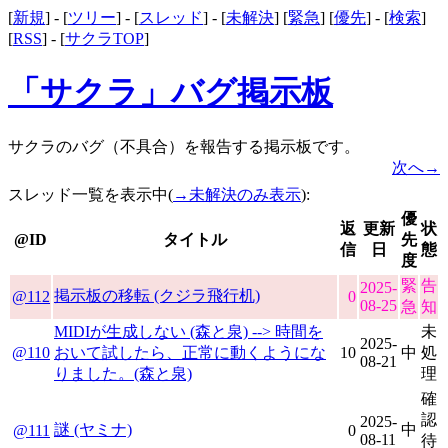
[
新規
] - [
ツリー
] - [
スレッド
] - [
未解決
] [
緊急
] [
優先
] - [
検索
]
[
RSS
] - [
サクラTOP
]
「サクラ」バグ掲示板
サクラのバグ（不具合）を報告する掲示板です。
次へ→
スレッド一覧を表示中(
→未解決のみ表示
):
優
返
更新
状
@ID
タイトル
先
信
日
態
度
緊
告
2025-
掲示板の移転 (クジラ飛行机)
@112
0
08-25
急
知
MIDIが生成しない (森と泉) --> 時間を
未
2025-
@110
おいて試したら、正常に動くようにな
10
中
処
08-21
りました。(森と泉)
理
確
認
2025-
謎 (ヤミナ)
中
@111
0
08-11
待