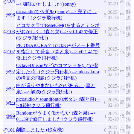
高
@104
4
02-21
--> 確認いたしました(sonny)
決
picoaudioでペダル (sonny) --> 完了にし
解
2025-
中
@96
5
02-18
ます！(クジラ飛行机)
決
ピコサクラでResetGM()をするとテンポ
解
2025-
@103
がおかしく.. (森と泉) --> v0.1.42で修正
1
低
02-18
決
(クジラ飛行机)
PICOSAKURAでTrackKeyがノート番号
解
2025-
@102
を指定して発音.. (森と泉) --> v0.1.41で
1
低
02-17
決
修正(クジラ飛行机)
OctaveUnisonなどのコマンドを(...)で指
解
2025-
@92
定した時.. (クジラ飛行机) --> picosakura
1
中
02-10
決
の構文の問題(クジラ飛行机)
曲が鳴りやまないものがある。 (森と
解
2025-
低
@97
3
02-10
泉) --> 解決(クジラ飛行机)
決
picoaudioとsoundfontのボタン (森と泉) --
解
2025-
高
@95
6
02-10
> 解決(クジラ飛行机)
決
Randomがうまく働かない (森と泉) -->
解
2025-
低
@99
1
02-10
0.1.39で修正しました(クジラ飛行机)
決
解
2025-
削除しました (砂有機)
低
@101
0
02-08
決