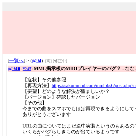
[
一覧へ
] > (
@94
)
[高]
[修正中]
@94■
MML掲示板のMIDIプレイヤーのバグ？
- な
(
#245
)
【症状】その他参照
【再現方法】
https://sakuramml.com/mmlbbs6/post.php
【要望】どのような解決が望ましいか？
【バージョン】確認したバージョン
【その他】
今までの曲をスマホでもほぼ再現できるようにして
ありがとうございます
URLの曲についてはまだ途中実装というのもあるの
いくらかバグらしきものが出ているようです