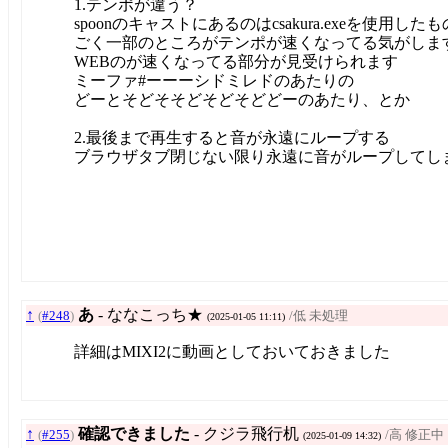
1.テンポが違う？
spoonのキャストにあるのはcsakura.exeを使用した
ごく一部のところがテンポが速くなってる気がしま
WEBのが速くなってる部分が見受けられます
ミーファ#ーーーシドミレドのあたりの
どーとそどそそどそどそどどーのあたり、とか
2.最後まで再生すると音が永遠にループする
ブラウザタブ閉じない限り永遠に音がループしてし
↑
あ
- ななこっち★
(
#248
)
/低 未処理
(2025-01-05 11:11)
詳細はMIXI2に動画としておいておきました
↑
確認できました
- クジラ飛行机
(
#255
)
/高 修正中
(2025-01-09 14:32)