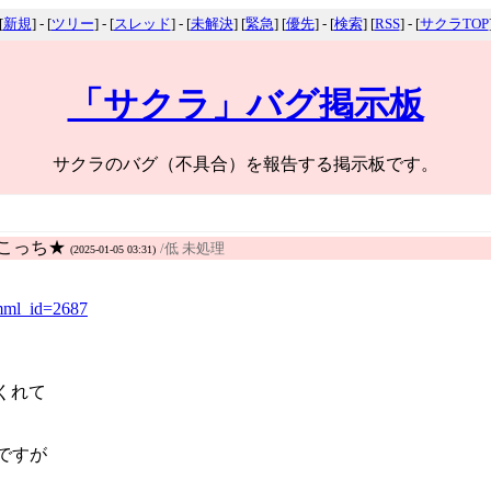
[
新規
] - [
ツリー
] - [
スレッド
] - [
未解決
] [
緊急
] [
優先
] - [
検索
] [
RSS
] - [
サクラTOP
「サクラ」バグ掲示板
サクラのバグ（不具合）を報告する掲示板です。
なこっち★
/低 未処理
(2025-01-05 03:31)
?mml_id=2687
くれて
ですが