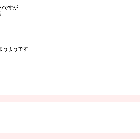
ものですが
す
まうようです