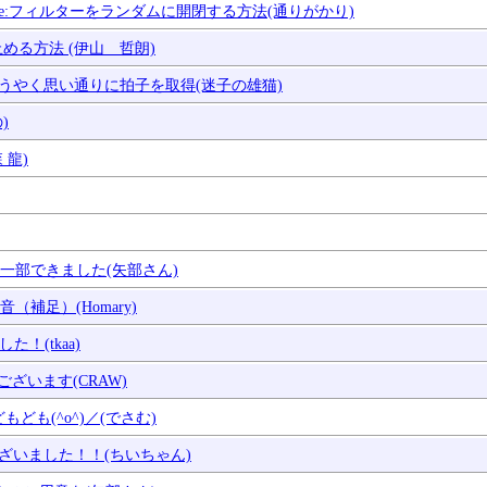
 Re:フィルターをランダムに開閉する方法(通りがかり)
止める方法 (伊山 哲朗)
：ようやく思い通りに拍子を取得(迷子の雄猫)
)
 龍)
> 一部できました(矢部さん)
e録音（補足）(Homary)
た！(tkaa)
うございます(CRAW)
もども(^o^)／(でさむ)
ございました！！(ちいちゃん)