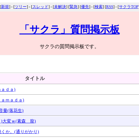
[
新規
] - [
ツリー
] - [
スレッド
] - [
未解決
] [
緊急
] [
優先
] - [
検索
] [
RSS
] - [
サクラTOP
「サクラ」質問掲示板
サクラの質問掲示板です。
タイトル
ｍａｄａ)
Ｙａｍａｄａ)
音量(落花生)
｀)大変ｗ(素森 龍)
で動くか。(通りがかり)