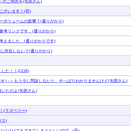
ウントのご用意を(矢部さん)
うございます！(司)
 マスターボリュームの影響？(通りがかり)
 参考リンクです、(通りがかり)
て考えました、(通りがかりです)
色バンクに存在しない？(通りがかり)
した！！(GOJI)
Ｋ) --> もう少し問診しないと、やっぱりわかりませんけど(矢部さん)
に書いたのよ(矢部さん)
！(ラズベリー)
ウス)
!1+1+1+1でもできてしまうらしいので...(凪)