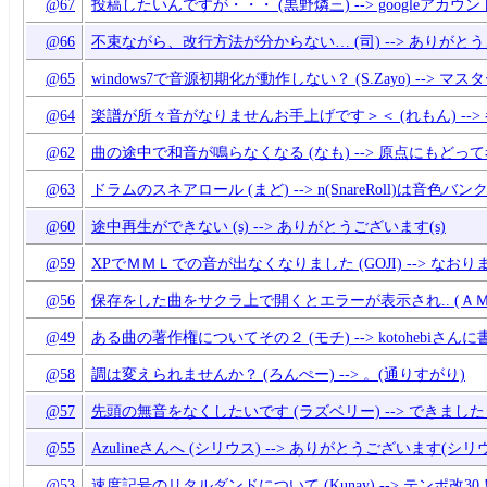
@67
投稿したいんですが・・・ (黒野燐三) --> googleアカ
@66
不束ながら、改行方法が分からない… (司) --> ありがと
@65
windows7で音源初期化が動作しない？ (S.Zayo) -->
@64
楽譜が所々音がなりませんお手上げです＞＜ (れもん) -->
@62
曲の途中で和音が鳴らなくなる (なも) --> 原点にもどっ
@63
ドラムのスネアロール (まど) --> n(SnareRoll)は音
@60
途中再生ができない (s) --> ありがとうございます(s)
@59
XPでＭＭＬでの音が出なくなりました (GOJI) --> なおりま
@56
保存をした曲をサクラ上で開くとエラーが表示され.. (ＡＭ
@49
ある曲の著作権についてその２ (モチ) --> kotohebiさん
@58
調は変えられませんか？ (ろんぺー) --> 。(通りすがり)
@57
先頭の無音をなくしたいです (ラズベリー) --> できました
@55
Azulineさんへ (シリウス) --> ありがとうございます(シリ
@53
速度記号のリタルダンドについて (Kunay) --> テンポ改30,