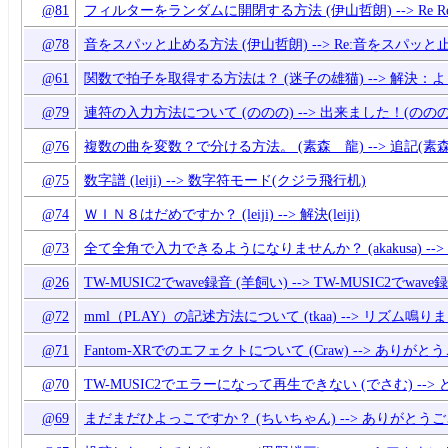
@81
フィルターをランダムに開閉する方法 (伊山哲朗) --> Re
@78
音をスパッと止める方法 (伊山哲朗) --> Re:音をスパッと
@61
関数で拍子を取得する方法は？ (迷子の雄猫) --> 解決
@79
連符の入力方法について (ののの) --> 出来ました！(ののの
@76
複数の曲を変数？で分ける方法。 (素森 龍) --> 追記(素森
@75
数字譜 (leiji) --> 数字符モード(クジラ飛行机)
@74
ＷＩＮ８はだめですか？ (leiji) --> 解決(leiji)
@73
全て全角で入力できるようになりませんか？ (akakusa) --
@26
TW-MUSIC2でwave録音 (羊飼い) --> TW-MUSIC2でwav
@72
mml（PLAY）の記述方法について (tkaa) --> リズム鳴りまし
@71
Fantom-XRでのエフェクトについて (Craw) --> ありがと
@70
TW-MUSIC2でエラーになって再生できない (でさむ) --> ど
@69
まだまだひよっこですか？ (ちいちゃん) --> ありがとう