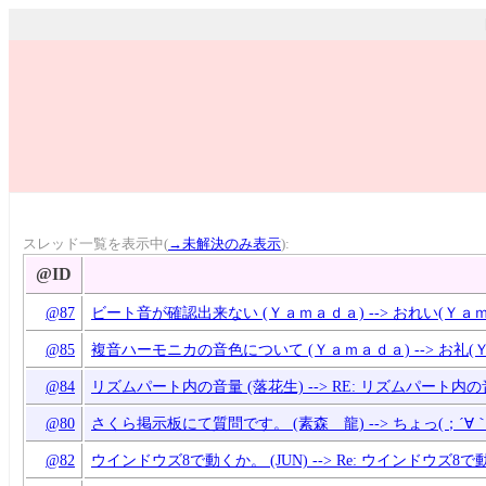
スレッド一覧を表示中(
→未解決のみ表示
):
@ID
@87
ビート音が確認出来ない (Ｙａｍａｄａ) --> おれい(Ｙａ
@85
複音ハーモニカの音色について (Ｙａｍａｄａ) --> お礼(
@84
リズムパート内の音量 (落花生) --> RE: リズムパート内の
@80
さくら掲示板にて質問です。 (素森 龍) --> ちょっ(；´∀
@82
ウインドウズ8で動くか。 (JUN) --> Re: ウインドウズ8