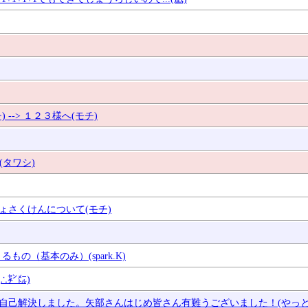
--> １２３様へ(モチ)
(タワシ)
ちょさくけんについて(モチ)
もの（基本のみ）(spark.K)
∴㌢㍍)
やっと自己解決しました。矢部さんはじめ皆さん有難うございました！(やっと