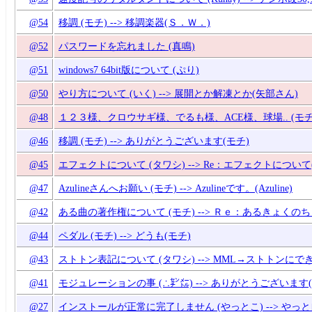
@54
移調 (モチ) --> 移調楽器(Ｓ．Ｗ．)
@52
パスワードを忘れました (真鳴)
@51
windows7 64bit版について (ぷり)
@50
やり方について (いく) --> 展開とか解凍とか(矢部さん)
@48
１２３様、クロウサギ様、でるも様、ACE様、球場.. (モチ) 
@46
移調 (モチ) --> ありがとうございます(モチ)
@45
エフェクトについて (タワシ) --> Re：エフェクトについて
@47
Azulineさんへお願い (モチ) --> Azulineです。(Azuline)
@42
ある曲の著作権について (モチ) --> Ｒｅ：あるきょくの
@44
ペダル (モチ) --> どうも(モチ)
@43
ストトン表記について (タワシ) --> MML→ストトンにできる
@41
モジュレーションの事 (∴㌢㍍) --> ありがとうございます(
@27
インストールが正常に完了しません (やっとこ) --> 