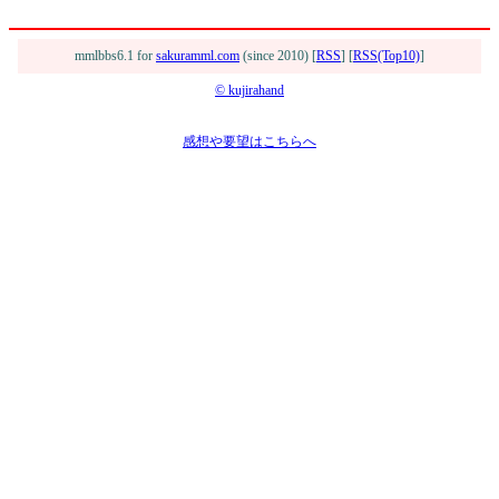
mmlbbs6.1 for
sakuramml.com
(since 2010) [
RSS
] [
RSS(Top10)
]
© kujirahand
感想や要望はこちらへ