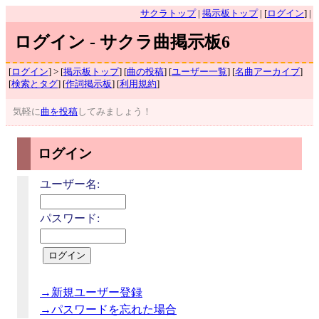
サクラトップ
|
掲示板トップ
| [
ログイン
] |
ログイン - サクラ曲掲示板6
[
ログイン
] > [
掲示板トップ
] [
曲の投稿
] [
ユーザー一覧
] [
名曲アーカイブ
]
[
検索とタグ
] [
作詞掲示板
] [
利用規約
]
気軽に
曲を投稿
してみましょう！
ログイン
ユーザー名:
パスワード:
→新規ユーザー登録
→パスワードを忘れた場合