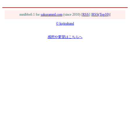
mmlbbs6.1 for
sakuramml.com
(since 2010) [
RSS
] [
RSS(Top10)
]
© kujirahand
感想や要望はこちらへ