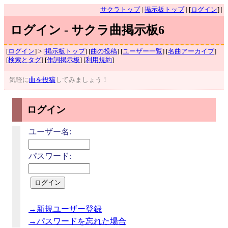
サクラトップ
|
掲示板トップ
| [
ログイン
] |
ログイン - サクラ曲掲示板6
[
ログイン
] > [
掲示板トップ
] [
曲の投稿
] [
ユーザー一覧
] [
名曲アーカイブ
]
[
検索とタグ
] [
作詞掲示板
] [
利用規約
]
気軽に
曲を投稿
してみましょう！
ログイン
ユーザー名:
パスワード:
→新規ユーザー登録
→パスワードを忘れた場合