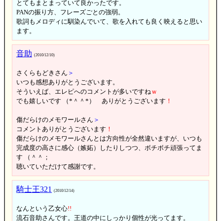
とてもまとまっていて良かったです。
PANの振り方、フレーズごとの強弱。
歌詞もメロディに馴染んでいて、歌を入れても良く映えると思い
ます。
音助
(2010/12/10)
さくらもどきさん
＞
いつも感想ありがとうございます。
そういえば、エレピへのコメントが多いですね
ｗ
でも嬉しいです （*＾＾*） ありがとうございます
！
傷だらけのメモワールさん
＞
コメントありがとうございます
！
傷だらけのメモワールさんとは方向性が全然違いますが、いつも
完成度の高さに感心（嫉妬）したりしつつ、ボチボチ頑張ってま
す （＾＾；
聴いていただけて感謝です。
騎士王321
(2010/12/14)
なんという乙女心
!
!
流石音助さんです。王道の中にしっかり個性が光ってます。