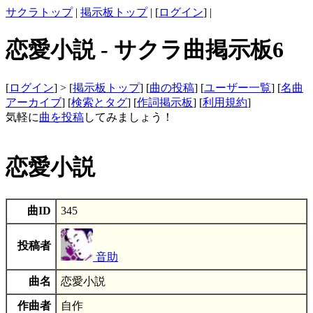
サクラトップ
|
掲示板トップ
| [
ログイン
] |
恋愛小説 - サクラ曲掲示板6
[
ログイン
] > [
掲示板トップ
] [
曲の投稿
] [
ユーザー一覧
] [
名曲
アーカイブ
] [
検索とタグ
] [
作詞掲示板
] [
利用規約
]
気軽に
曲を投稿
してみましょう！
恋愛小説
曲ID
345
投稿者
音助
曲名
恋愛小説
作曲者
自作