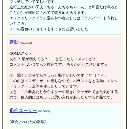
マッチしていて楽しいです。
進行上の細かい工夫（ちゃーんちゃちゃーん、と和音だけ鳴ると
ことか）が随所にされてて聞き応えあります。
エレクトリックドラム愛を持つ者としてはドラムパートもうれし
いところ。
メロの音色のチョイスもすてきだと思いました
音助
(2012/03/04)
GOMAさん
＞
あれ？ 星が増えてる？……と思ったらコメントが
！
コメントはいつでも大歓迎です。 ありがとうございます
ｗ
今、聞くと自分でもちょっと恥ずかしいですけど （＾＾；
この曲はメロディが古い感じなので、バランスをとる為にエレク
トリックドラム等を使ったりしています。
あと、この曲あたりからギターの動きにクセが出てきた気がする
ので、個人的にはちょっと思い入れがあったりする作品です。
退会ユーザー
(2012/03/16)
[退会されたため削除]