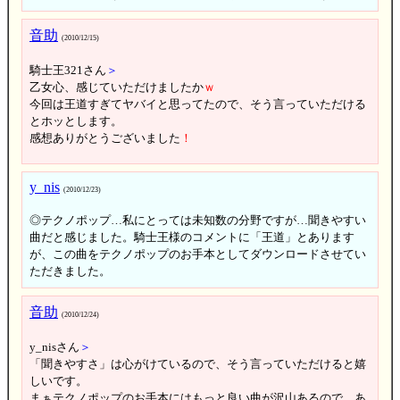
音助
(2010/12/15)
騎士王321さん
＞
乙女心、感じていただけましたか
ｗ
今回は王道すぎてヤバイと思ってたので、そう言っていただける
とホッとします。
感想ありがとうございました
！
y_nis
(2010/12/23)
◎テクノポップ…私にとっては未知数の分野ですが…聞きやすい
曲だと感じました。騎士王様のコメントに「王道」とあります
が、この曲をテクノポップのお手本としてダウンロードさせてい
ただきました。
音助
(2010/12/24)
y_nisさん
＞
「聞きやすさ」は心がけているので、そう言っていただけると嬉
しいです。
まぁテクノポップのお手本にはもっと良い曲が沢山あるので、あ