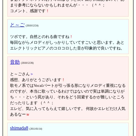
まり参考にならないかもしれませんが・・・ （＾＾；
コメント、感謝です
！
と～ご
(2010/12/24)
ツボです。自然とのれる曲ですね
！
毎回ながらメロディがしっかりしていてすごいと思います。あと
エレクトリックピアノのコロコロした音が印象的で良いですね。
音助
(2010/12/26)
と～ごさん
＞
感想、ありがとうございます
！
歌モノ系ではVocalパートが引っ張る形になりメロディ重視になる
のですが、本当に歌っているわけではないので実は単調になりが
ち・・・という罠があり、それをどう回避するかが難しいところ
だったりします （＾＾；
エレピ、気に入ってもらえて嬉しいです。 何故かエレピだけ人気
あるなー
ｗ
shimada8
(2011/01/14)