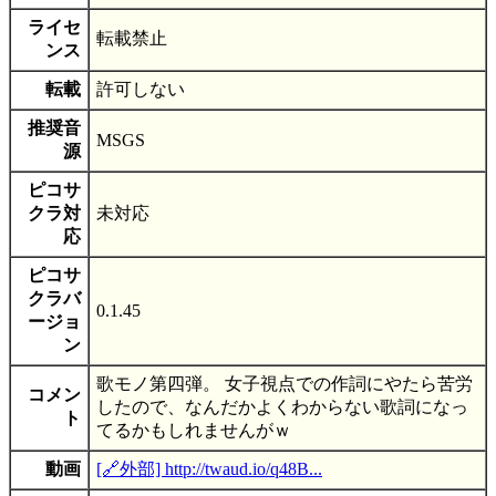
ライセ
転載禁止
ンス
転載
許可しない
推奨音
MSGS
源
ピコサ
クラ対
未対応
応
ピコサ
クラバ
0.1.45
ージョ
ン
歌モノ第四弾。 女子視点での作詞にやたら苦労
コメン
したので、なんだかよくわからない歌詞になっ
ト
てるかもしれませんがｗ
動画
[🔗外部] http://twaud.io/q48B...