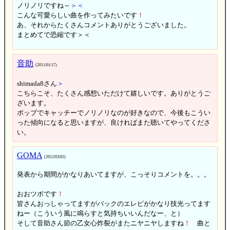
ノリノリですね～
＞＜
こんな可愛らしい曲を作ってみたいです
！
あ、それからたくさんコメントありがとうございました。
まとめてで恐縮です＞＜
音助
(2011/01/17)
shimada8さん
＞
こちらこそ、たくさん感想いただけて嬉しいです。ありがとうご
ざいます。
ポップでキャッチーでノリノリなのが好きなので、今後もこうい
った傾向になると思いますが、良ければまた聴いてやってくださ
い。
GOMA
(2012/03/02)
発表から期間がかなりあいてますが、こっそりコメントを。。。
おおツボです
！
皆さんおっしゃってますがバックのエレピがかなり技光ってます
ねー（こういう風に鳴らすと気持ちいいんだなー、と）
そして音助さん節の乙女心炸裂がまたニヤニヤしますね
！
曲と