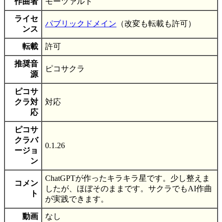
作曲者
モーツァルト
ライセ
パブリックドメイン
（改変も転載も許可）
ンス
転載
許可
推奨音
ピコサクラ
源
ピコサ
クラ対
対応
応
ピコサ
クラバ
0.1.26
ージョ
ン
ChatGPTが作ったキラキラ星です。少し整えま
コメン
したが、ほぼそのままです。サクラでもAI作曲
ト
が実践できます。
動画
なし