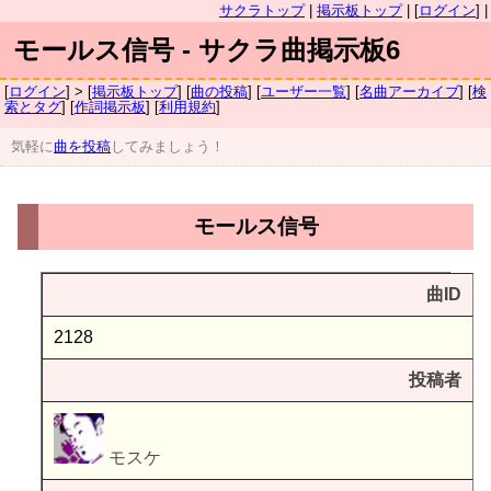
サクラトップ
|
掲示板トップ
| [
ログイン
] |
モールス信号 - サクラ曲掲示板6
[
ログイン
] > [
掲示板トップ
] [
曲の投稿
] [
ユーザー一覧
] [
名曲アーカイブ
] [
検
索とタグ
] [
作詞掲示板
] [
利用規約
]
気軽に
曲を投稿
してみましょう！
モールス信号
曲ID
2128
投稿者
モスケ