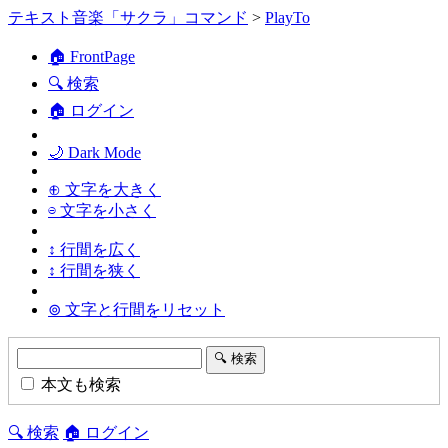
テキスト音楽「サクラ」コマンド
>
PlayTo
🏠 FrontPage
🔍 検索
🏠 ログイン
🌙 Dark Mode
⊕ 文字を大きく
⊖ 文字を小さく
↕ 行間を広く
↕ 行間を狭く
⊚ 文字と行間をリセット
本文も検索
🔍 検索
🏠 ログイン